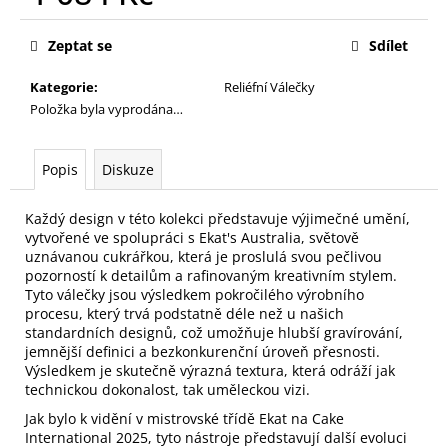
č
Měrná
u
cena:
j
Zeptat se
Sdílet
e
Kategorie
:
Reliéfní Válečky
m
Položka byla vyprodána…
e
Popis
Diskuze
Každý design v této kolekci představuje výjimečné umění,
vytvořené ve spolupráci s Ekat's Australia, světově
uznávanou cukrářkou, která je proslulá svou pečlivou
pozorností k detailům a rafinovaným kreativním stylem.
Tyto válečky jsou výsledkem pokročilého výrobního
procesu, který trvá podstatně déle než u našich
standardních designů, což umožňuje hlubší gravírování,
jemnější definici a bezkonkurenční úroveň přesnosti.
Výsledkem je skutečně výrazná textura, která odráží jak
technickou dokonalost, tak uměleckou vizi.
Jak bylo k vidění v mistrovské třídě Ekat na Cake
International 2025, tyto nástroje představují další evoluci