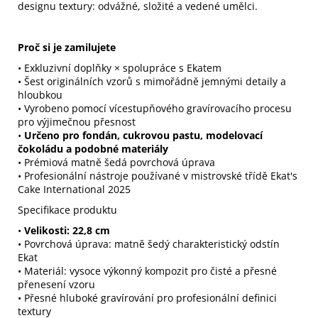
designu textury: odvážné, složité a vedené umělci.
Proč si je zamilujete
• Exkluzivní doplňky × spolupráce s Ekatem
• Šest originálních vzorů s mimořádně jemnými detaily a
hloubkou
• Vyrobeno pomocí vícestupňového gravírovacího procesu
pro výjimečnou přesnost
•
Určeno pro fondán, cukrovou pastu, modelovací
čokoládu a podobné materiály
• Prémiová matně šedá povrchová úprava
• Profesionální nástroje používané v mistrovské třídě Ekat's
Cake International 2025
Specifikace produktu
•
Velikosti: 22,8 cm
• Povrchová úprava: matně šedý charakteristický odstín
Ekat
• Materiál: vysoce výkonný kompozit pro čisté a přesné
přenesení vzoru
• Přesné hluboké gravírování pro profesionální definici
textury