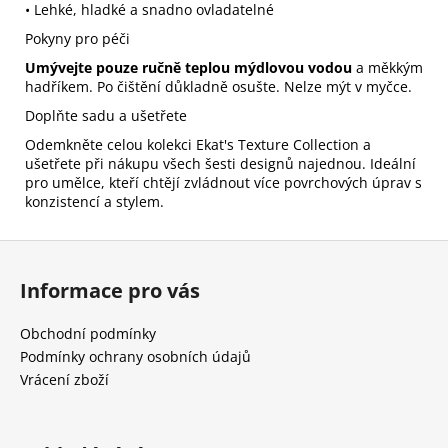
• Lehké, hladké a snadno ovladatelné
Pokyny pro péči
Umývejte pouze ručně teplou mýdlovou vodou
a měkkým
hadříkem. Po čištění důkladně osušte. Nelze mýt v myčce.
Doplňte sadu a ušetřete
Odemkněte celou kolekci Ekat's Texture Collection a
ušetřete při nákupu všech šesti designů najednou. Ideální
pro umělce, kteří chtějí zvládnout více povrchových úprav s
konzistencí a stylem.
Z
á
Informace pro vás
p
a
Obchodní podmínky
t
Podmínky ochrany osobních údajů
í
Vrácení zboží