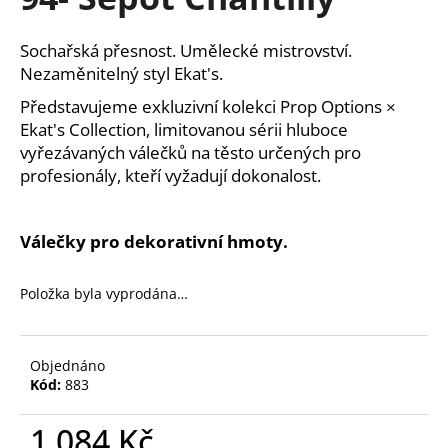
je
a
0,0
z
j
Sochařská přesnost. Umělecké mistrovství.
5
í
Nezaměnitelný styl Ekat's.
hvězdiček.
t
Představujeme exkluzivní kolekci Prop Options ×
?
Ekat's Collection, limitovanou sérii hluboce
vyřezávaných válečků na těsto určených pro
profesionály, kteří vyžadují dokonalost.
HLEDAT
Válečky pro dekorativní hmoty.
Položka byla vyprodána…
D
o
p
Objednáno
o
Kód:
883
r
u
1 084 Kč