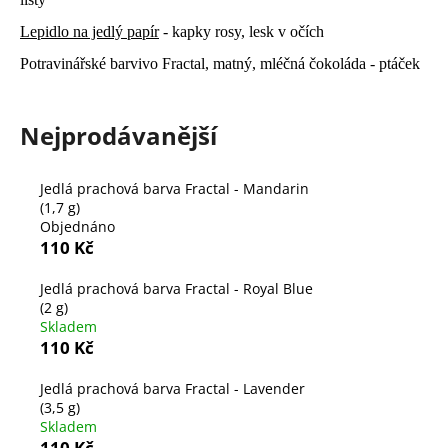
a
Lepidlo na jedlý papír
- kapky rosy, lesk v očích
j
Potravinářské barvivo Fractal, matný, mléčná čokoláda - ptáček
í
t
?
Nejprodávanější
Jedlá prachová barva Fractal - Mandarin
(1,7 g)
Objednáno
HLEDAT
110 Kč
Jedlá prachová barva Fractal - Royal Blue
(2 g)
D
Skladem
o
110 Kč
p
o
Jedlá prachová barva Fractal - Lavender
r
(3,5 g)
u
Skladem
110 Kč