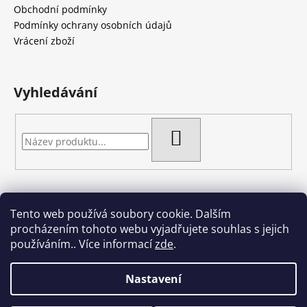
p
a
Obchodní podmínky
r
t
Podmínky ochrany osobních údajů
v
í
Vrácení zboží
k
y
v
Vyhledávání
ý
p
i
HLEDAT
s
u
Tento web používá soubory cookie. Dalším
Artgel - Facebook skupina
Creativa by Margherita
procházením tohoto webu vyjadřujete souhlas s jejich
Crazy Cakes
používáním.. Více informací
zde
.
Nastavení
Vytvořil Shoptet