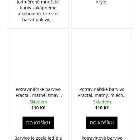
(odměřené množství
kryje.
barvy zakápneme
alkoholem). Lze s ní
barvit polevy,...
Potravinářské barvivo
Potravinářské barvivo
Fractal, matné, tmavá
Fractal, matný, mléčná
čokoláda
čokoláda
Skladem
Skladem
110 Kč
110 Kč
DO KOŠÍKU
DO KOŠÍKU
Barvivo je zcela jedlé a
Potravinové barvivo