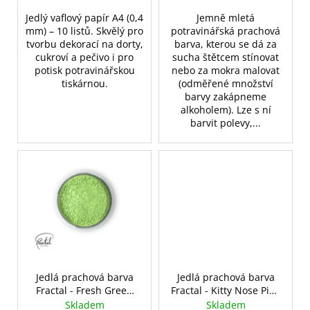
ů
Jedlý vaflový papír A4 (0,4
Jemně mletá
mm) – 10 listů. Skvělý pro
potravinářská prachová
tvorbu dekorací na dorty,
barva, kterou se dá za
cukroví a pečivo i pro
sucha štětcem stínovat
potisk potravinářskou
nebo za mokra malovat
tiskárnou.
(odměřené množství
barvy zakápneme
alkoholem). Lze s ní
barvit polevy,...
Jedlá prachová barva
Jedlá prachová barva
Fractal - Fresh Green
Fractal - Kitty Nose Pink
(2,5 g)
(3 g)
Skladem
Skladem