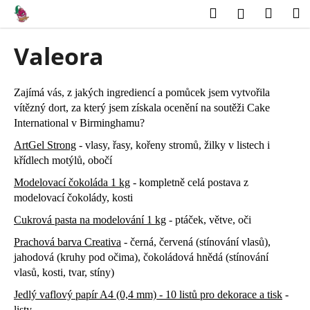
K
Přejít
Hledat
Náku
M
Přihlášení
na
o
obsah
Zpět
Zpět
košík
š
Valeora
í
C
k
o
Zajímá vás, z jakých ingrediencí a pomůcek jsem vytvořila
p
vítězný dort, za který jsem získala ocenění na soutěži Cake
International v Birminghamu?
o
t
ArtGel Strong
- vlasy, řasy, kořeny stromů, žilky v listech i
křídlech motýlů, obočí
ř
e
Modelovací čokoláda 1 kg
- kompletně celá postava z
b
modelovací čokolády, kosti
u
Cukrová pasta na modelování 1 kg
- ptáček, větve, oči
j
Prachová barva Creativa
- černá, červená (stínování vlasů),
e
jahodová (kruhy pod očima), čokoládová hnědá (stínování
t
vlasů, kosti, tvar, stíny)
e
Jedlý vaflový papír A4 (0,4 mm) - 10 listů pro dekorace a tisk
-
n
listy