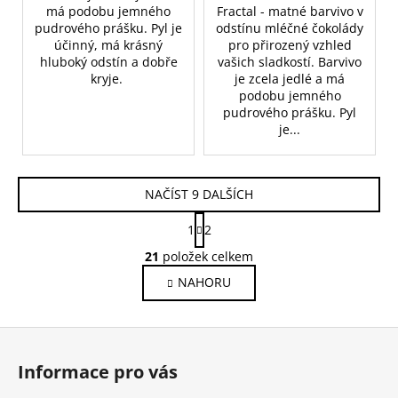
má podobu jemného
Fractal - matné barvivo v
pudrového prášku. Pyl je
odstínu mléčné čokolády
účinný, má krásný
pro přirozený vzhled
hluboký odstín a dobře
vašich sladkostí. Barvivo
kryje.
je zcela jedlé a má
podobu jemného
pudrového prášku. Pyl
je...
NAČÍST 9 DALŠÍCH
S
1
2
t
O
r
21
položek celkem
v
á
NAHORU
l
n
k
á
o
d
Z
v
a
á
á
c
Informace pro vás
n
p
í
í