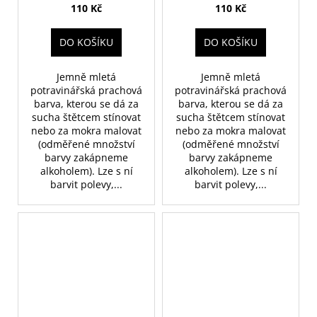
110 Kč
110 Kč
DO KOŠÍKU
DO KOŠÍKU
Jemně mletá
Jemně mletá
potravinářská prachová
potravinářská prachová
barva, kterou se dá za
barva, kterou se dá za
sucha štětcem stínovat
sucha štětcem stínovat
nebo za mokra malovat
nebo za mokra malovat
(odměřené množství
(odměřené množství
barvy zakápneme
barvy zakápneme
alkoholem). Lze s ní
alkoholem). Lze s ní
barvit polevy,...
barvit polevy,...