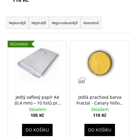
č
u
j
Ř
e
a
Nejlevnější
Nejdražší
Nejprodávanější
Abecedně
m
z
e
e
V
NOVINKA
n
ý
í
p
p
i
r
s
o
p
d
r
u
o
Jedlý vaflový papír A4
Jedlá prachová barva
k
(0,4 mm) – 10 listů pro
Fractal - Canary Yellow
d
dekorace a tisk
(2,5 g)
t
Skladem
Skladem
u
105 Kč
110 Kč
ů
k
t
DO KOŠÍKU
DO KOŠÍKU