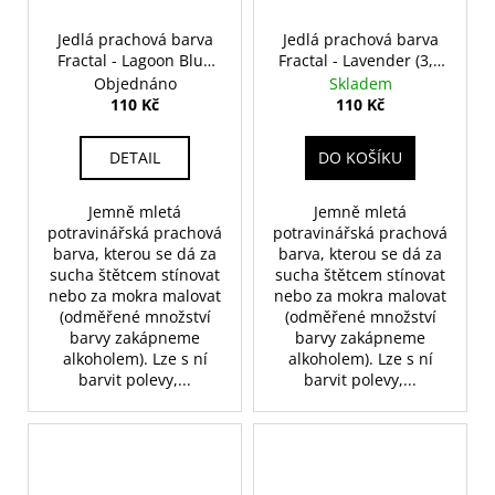
Jedlá prachová barva
Jedlá prachová barva
Fractal - Lagoon Blue
Fractal - Lavender (3,5
(1,7 g)
g)
Objednáno
Skladem
110 Kč
110 Kč
DETAIL
DO KOŠÍKU
Jemně mletá
Jemně mletá
potravinářská prachová
potravinářská prachová
barva, kterou se dá za
barva, kterou se dá za
sucha štětcem stínovat
sucha štětcem stínovat
nebo za mokra malovat
nebo za mokra malovat
(odměřené množství
(odměřené množství
barvy zakápneme
barvy zakápneme
alkoholem). Lze s ní
alkoholem). Lze s ní
barvit polevy,...
barvit polevy,...