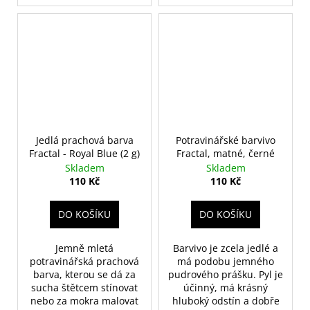
Jedlá prachová barva
Potravinářské barvivo
Fractal - Royal Blue (2 g)
Fractal, matné, černé
Skladem
Skladem
110 Kč
110 Kč
DO KOŠÍKU
DO KOŠÍKU
Jemně mletá
Barvivo je zcela jedlé a
potravinářská prachová
má podobu jemného
barva, kterou se dá za
pudrového prášku. Pyl je
sucha štětcem stínovat
účinný, má krásný
nebo za mokra malovat
hluboký odstín a dobře