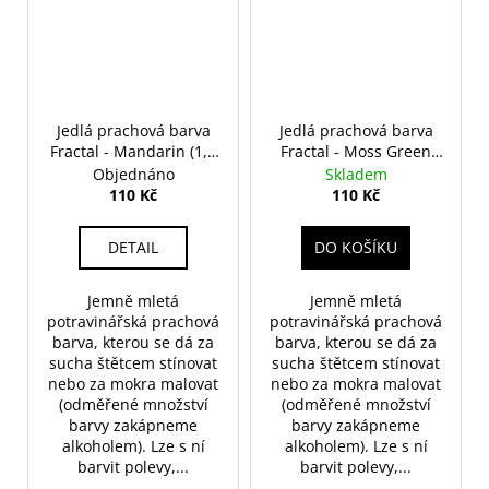
Jedlá prachová barva
Jedlá prachová barva
Fractal - Mandarin (1,7
Fractal - Moss Green
g)
(1,6 g)
Objednáno
Skladem
110 Kč
110 Kč
DETAIL
DO KOŠÍKU
Jemně mletá
Jemně mletá
potravinářská prachová
potravinářská prachová
barva, kterou se dá za
barva, kterou se dá za
sucha štětcem stínovat
sucha štětcem stínovat
nebo za mokra malovat
nebo za mokra malovat
(odměřené množství
(odměřené množství
barvy zakápneme
barvy zakápneme
alkoholem). Lze s ní
alkoholem). Lze s ní
barvit polevy,...
barvit polevy,...