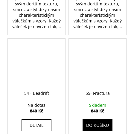
svým dortům texturu,
svým dortům texturu,
šmrnc a styl díky našim
šmrnc a styl díky našim
charakteristickým
charakteristickým
válečkům s vzory. Každý
válečkům s vzory. Každý
váleček je navržen tak,...
váleček je navržen tak,...
54 - Beadrift
55- Fractura
Na dotaz
Skladem
840 Kč
840 Kč
DETAIL
DO KOŠÍKU