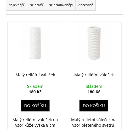
a
a
Nejlevnější
Nejdražší
Nejprodávanější
Abecedně
z
j
e
í
V
n
t
ý
í
?
p
p
i
r
s
o
p
d
r
HLEDAT
u
o
Malý reliéfní váleček
Malý reliéfní váleček
k
d
t
Skladem
Skladem
u
D
180 Kč
180 Kč
ů
k
o
p
t
DO KOŠÍKU
DO KOŠÍKU
o
ů
r
Malý reliéfní váleček na
Malý reliéfní váleček na
u
vzor kůže výška 8 cm
vzor pleteného svetru.