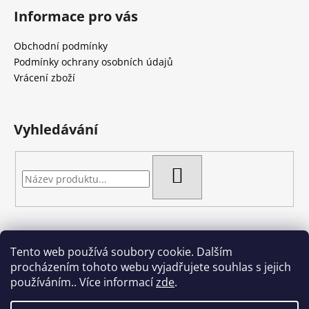
á
á
Informace pro vás
d
p
a
a
Obchodní podmínky
c
t
Podmínky ochrany osobních údajů
í
í
Vrácení zboží
p
r
v
k
Vyhledávání
y
v
ý
HLEDAT
p
i
s
u
Tento web používá soubory cookie. Dalším
Artgel - Facebook skupina
Creativa by Margherita
procházením tohoto webu vyjadřujete souhlas s jejich
Crazy Cakes
používáním.. Více informací
zde
.