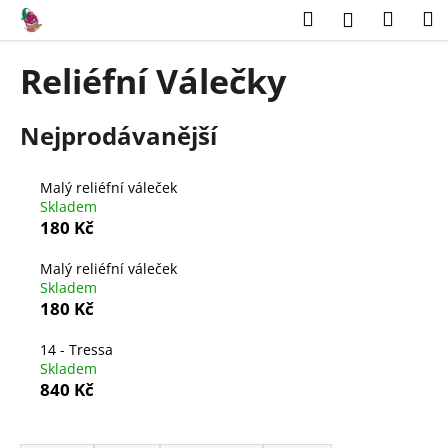
K
Přejít
Hledat
Náku
M
Přihlášení
na
o
obsah
Zpět
Zpět
košík
š
Reliéfní Válečky
í
C
k
Nejprodávanější
o
p
o
Malý reliéfní váleček
t
Skladem
180 Kč
ř
e
Malý reliéfní váleček
b
Skladem
180 Kč
u
j
14 - Tressa
e
Skladem
840 Kč
t
e
Ř
n