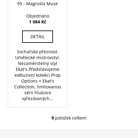
95 - Magnolia Muse
Objednáno
1 084 Kč
DETAIL
Sochařská přesnost.
Umělecké mistrovství.
Nezaměnitelný styl
Ekat's.Představujeme
exkluzivní kolekci Prop
Options × Ekat's
Collection, limitovanou
sérii hluboce
vyřezávaných...
9
položek celkem
O
v
Z
l