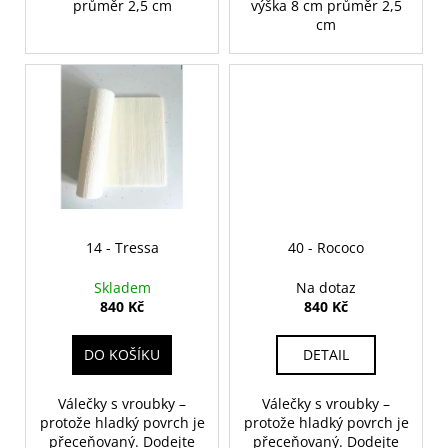
č
průměr 2,5 cm
výška 8 cm průměr 2,5
u
cm
j
e
m
e
14 - Tressa
40 - Rococo
Skladem
Na dotaz
840 Kč
840 Kč
DO KOŠÍKU
DETAIL
Válečky s vroubky –
Válečky s vroubky –
protože hladký povrch je
protože hladký povrch je
přeceňovaný. Dodejte
přeceňovaný. Dodejte