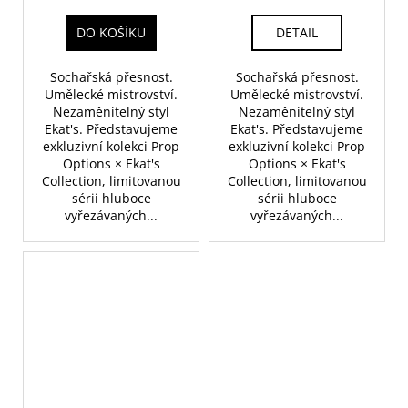
DO KOŠÍKU
DETAIL
Sochařská přesnost.
Sochařská přesnost.
Umělecké mistrovství.
Umělecké mistrovství.
Nezaměnitelný styl
Nezaměnitelný styl
Ekat's. Představujeme
Ekat's. Představujeme
exkluzivní kolekci Prop
exkluzivní kolekci Prop
Options × Ekat's
Options × Ekat's
Collection, limitovanou
Collection, limitovanou
sérii hluboce
sérii hluboce
vyřezávaných...
vyřezávaných...