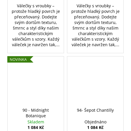
Válečky s vroubky –
Válečky s vroubky –
protože hladký povrch je
protože hladký povrch je
přeceňovaný. Dodejte
přeceňovaný. Dodejte
svým dortům texturu,
svým dortům texturu,
šmrnc a styl díky našim
šmrnc a styl díky našim
charakteristickým
charakteristickým
válečkům s vzory. Každý
válečkům s vzory. Každý
váleček je navržen tak,...
váleček je navržen tak,...
NOVINKA
90 - Midnight
94- Šepot Chantilly
Botanique
Skladem
Objednáno
1 084 Kč
1 084 Kč