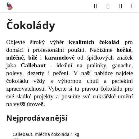
K
Přejít
Hledat
Náku
M
Přihlášení
na
o
obsah
Zpět
Zpět
košík
š
Čokolády
í
C
k
o
Objevte široký výběr
kvalitních čokolád
pro
p
domácí i profesionální použití. Nabízíme
hořké
,
o
mléčné
,
bílé
i
karamelové
od špičkových značek
t
jako
Callebaut
- ideální na pralinky, ganache,
ř
polevy, dezerty i pečení. V naší nabídce najdete
e
čokoládu vždy s výbornou chutí a perfektní
zpracovatelností. Vyberte si tu pravou čokoládu pro
b
své sladké projekty a posuňte své cukrářské umění
u
na vyšší úroveň.
j
e
Nejprodávanější
t
e
Callebaut, mléčná čokoláda,1 kg
n