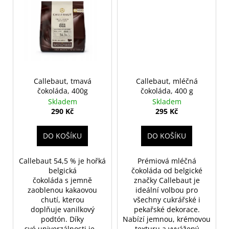
Callebaut, tmavá
Callebaut, mléčná
čokoláda, 400g
čokoláda, 400 g
Skladem
Skladem
290 Kč
295 Kč
DO KOŠÍKU
DO KOŠÍKU
Callebaut 54,5 % je hořká
Prémiová mléčná
belgická
čokoláda od belgické
čokoláda s jemně
značky Callebaut je
zaoblenou kakaovou
ideální volbou pro
chutí, kterou
všechny cukrářské i
doplňuje vanilkový
pekařské dekorace.
podtón. Díky
Nabízí jemnou, krémovou
své univerzálnosti je...
texturu a vyvážený