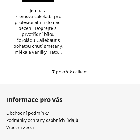
Jemná a
krémová čokoláda pro
profesionální i domácí
pečení. Dopřejte si
prvotřídní bílou
čokoládu Callebaut s
bohatou chutí smetany,
mléka a vanilky. Tato...
7
položek celkem
O
v
Z
l
á
á
Informace pro vás
d
p
a
a
Obchodní podmínky
c
t
Podmínky ochrany osobních údajů
í
í
Vrácení zboží
p
r