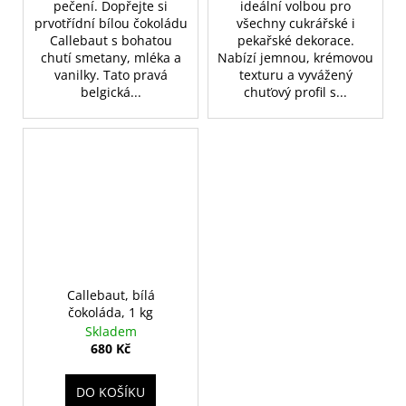
pečení. Dopřejte si
ideální volbou pro
prvotřídní bílou čokoládu
všechny cukrářské i
Callebaut s bohatou
pekařské dekorace.
chutí smetany, mléka a
Nabízí jemnou, krémovou
vanilky. Tato pravá
texturu a vyvážený
belgická...
chuťový profil s...
Callebaut, bílá
čokoláda, 1 kg
Skladem
680 Kč
DO KOŠÍKU