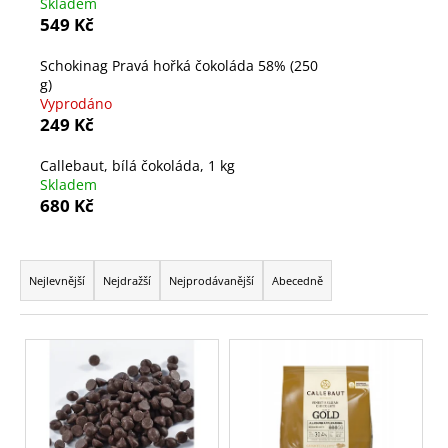
Skladem
a
549 Kč
j
Schokinag Pravá hořká čokoláda 58% (250
í
g)
t
Vyprodáno
?
249 Kč
Callebaut, bílá čokoláda, 1 kg
Skladem
680 Kč
HLEDAT
Ř
a
Nejlevnější
Nejdražší
Nejprodávanější
Abecedně
z
D
e
o
V
n
p
ý
í
o
p
r
p
i
u
r