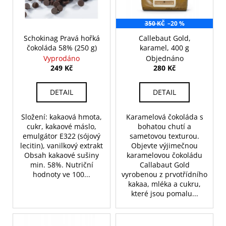
s
č
o
p
u
d
j
r
350 KČ
–20 %
u
e
o
Schokinag Pravá hořká
Callebaut Gold,
m
k
čokoláda 58% (250 g)
karamel, 400 g
d
e
t
Vyprodáno
Objednáno
u
249 Kč
280 Kč
ů
k
t
DETAIL
DETAIL
ů
Složení: kakaová hmota,
Karamelová čokoláda s
cukr, kakaové máslo,
bohatou chutí a
emulgátor E322 (sójový
sametovou texturou.
lecitin), vanilkový extrakt
Objevte výjimečnou
Obsah kakaové sušiny
karamelovou čokoládu
min. 58%. Nutriční
Callabaut Gold
hodnoty ve 100...
vyrobenou z prvotřídního
kakaa, mléka a cukru,
které jsou pomalu...