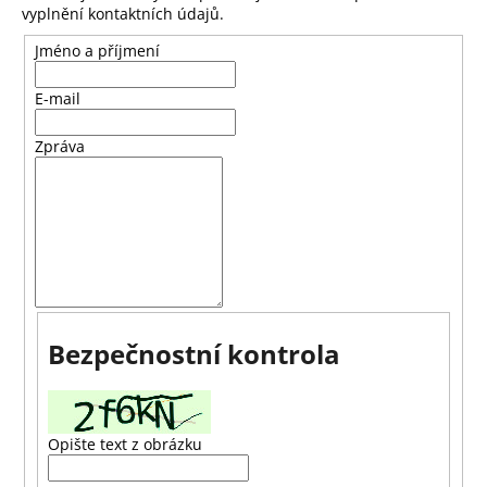
vyplnění kontaktních údajů.
a
j
Jméno a příjmení
í
E-mail
t
?
Zpráva
HLEDAT
D
Bezpečnostní kontrola
o
p
o
r
Opište text z obrázku
u