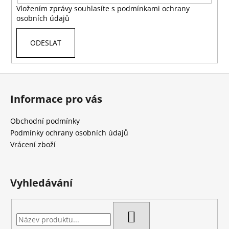
č
Vložením zprávy souhlasíte s
podmínkami ochrany
u
osobních údajů
j
e
ODESLAT
m
e
Z
á
Informace pro vás
p
a
Obchodní podmínky
t
Podmínky ochrany osobních údajů
í
Vrácení zboží
Vyhledávání
HLEDAT