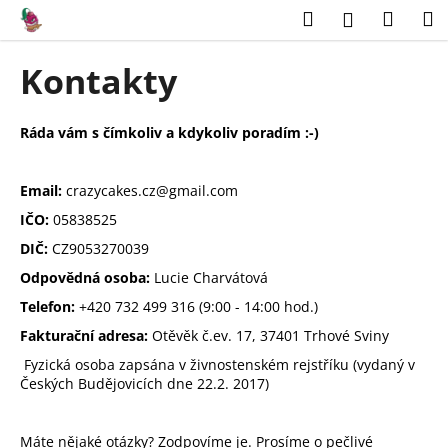
K
Přejít
Hledat
Náku
M
Přihlášení
na
o
obsah
Zpět
Zpět
košík
š
Kontakty
í
C
k
o
Ráda vám s čímkoliv a kdykoliv poradím :-)
p
o
Email:
crazycakes.cz@gmail.com
t
IČO:
05838525
ř
DIČ:
CZ9053270039
e
Odpovědná osoba:
Lucie Charvátová
b
Telefon:
+420 732 499 316 (9:00 - 14:00 hod.)
u
Fakturační adresa:
Otěvěk č.ev. 17, 37401 Trhové Sviny
j
e
Fyzická osoba zapsána v živnostenském rejstříku (vydaný v
Českých Budějovicích dne 22.2. 2017)
t
e
n
Máte nějaké otázky? Zodpovíme je. Prosíme o pečlivé