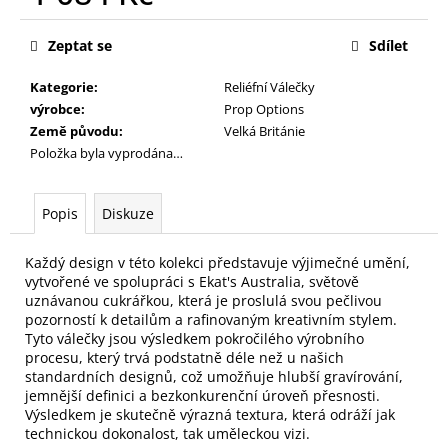
č
Měrná
u
cena:
j
Zeptat se
Sdílet
e
Kategorie
:
Reliéfní Válečky
m
výrobce
:
Prop Options
e
Země původu
:
Velká Británie
Položka byla vyprodána…
Popis
Diskuze
Každý design v této kolekci představuje výjimečné umění,
vytvořené ve spolupráci s Ekat's Australia, světově
uznávanou cukrářkou, která je proslulá svou pečlivou
pozorností k detailům a rafinovaným kreativním stylem.
Tyto válečky jsou výsledkem pokročilého výrobního
procesu, který trvá podstatně déle než u našich
standardních designů, což umožňuje hlubší gravírování,
jemnější definici a bezkonkurenční úroveň přesnosti.
Výsledkem je skutečně výrazná textura, která odráží jak
technickou dokonalost, tak uměleckou vizi.