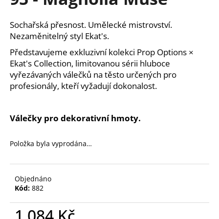
je
a
0,0
z
j
Sochařská přesnost. Umělecké mistrovství.
5
í
Nezaměnitelný styl Ekat's.
hvězdiček.
t
Představujeme exkluzivní kolekci Prop Options ×
?
Ekat's Collection, limitovanou sérii hluboce
vyřezávaných válečků na těsto určených pro
profesionály, kteří vyžadují dokonalost.
HLEDAT
Válečky pro dekorativní hmoty.
Položka byla vyprodána…
D
o
p
Objednáno
o
Kód:
882
r
u
1 084 Kč