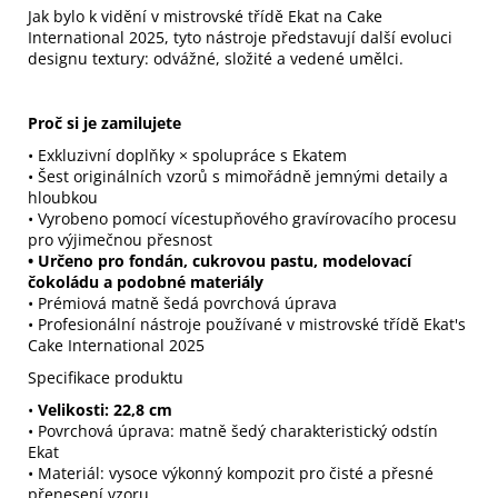
Jak bylo k vidění v mistrovské třídě Ekat na Cake
International 2025, tyto nástroje představují další evoluci
designu textury: odvážné, složité a vedené umělci.
Proč si je zamilujete
• Exkluzivní doplňky × spolupráce s Ekatem
• Šest originálních vzorů s mimořádně jemnými detaily a
hloubkou
• Vyrobeno pomocí vícestupňového gravírovacího procesu
pro výjimečnou přesnost
• Určeno pro fondán, cukrovou pastu, modelovací
čokoládu a podobné materiály
• Prémiová matně šedá povrchová úprava
• Profesionální nástroje používané v mistrovské třídě Ekat's
Cake International 2025
Specifikace produktu
•
Velikosti: 22,8 cm
• Povrchová úprava: matně šedý charakteristický odstín
Ekat
• Materiál: vysoce výkonný kompozit pro čisté a přesné
přenesení vzoru