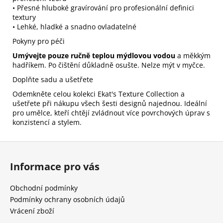
• Přesné hluboké gravírování pro profesionální definici
textury
• Lehké, hladké a snadno ovladatelné
Pokyny pro péči
Umývejte pouze ručně teplou mýdlovou vodou
a měkkým
hadříkem. Po čištění důkladně osušte. Nelze mýt v myčce.
Doplňte sadu a ušetřete
Odemkněte celou kolekci Ekat's Texture Collection a
ušetřete při nákupu všech šesti designů najednou. Ideální
pro umělce, kteří chtějí zvládnout více povrchových úprav s
konzistencí a stylem.
Z
á
Informace pro vás
p
a
Obchodní podmínky
t
Podmínky ochrany osobních údajů
í
Vrácení zboží