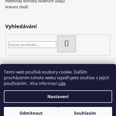
t
Podmínky ochrany osobních údajů
í
Vrácení zboží
Vyhledávání
HLEDAT
Tento web používá soubory cookie. Dalším
Artgel - Facebook skupina
Creativa by Margherita
procházením tohoto webu vyjadřujete souhlas s jejich
Crazy Cakes
používáním.. Více informací
zde
.
Nastavení
Vytvořil Shoptet
Odmítnout
Souhlasím
Copyright 2026
Crazy cakes
. Všechna práva vyhrazena.