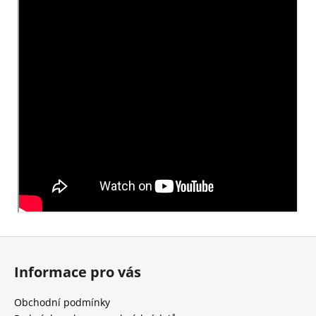
Z
á
Informace pro vás
p
a
Obchodní podmínky