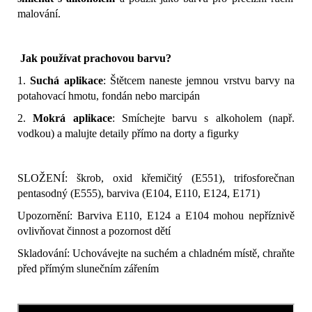
malování.
Jak používat prachovou barvu?
1.
Suchá aplikace
: Štětcem naneste jemnou vrstvu barvy na
potahovací hmotu, fondán nebo marcipán
2.
Mokrá aplikace
: Smíchejte barvu s alkoholem (např.
vodkou) a malujte detaily přímo na dorty a figurky
SLOŽENÍ: škrob, oxid křemičitý (E551), trifosforečnan
pentasodný (E555), barviva (E104, E110, E124, E171)
Upozornění: Barviva E110, E124 a E104 mohou nepříznivě
ovlivňovat činnost a pozornost dětí
Skladování: Uchovávejte na suchém a chladném místě, chraňte
před přímým slunečním zářením