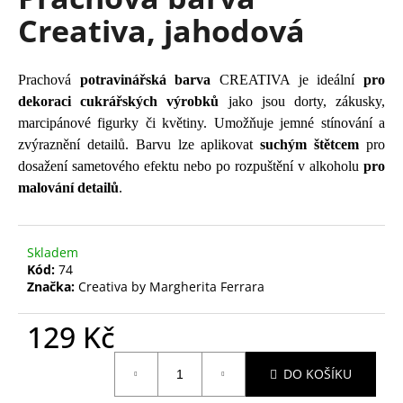
je
a
Creativa, jahodová
0,0
z
j
5
í
hvězdiček.
Prachová
potravinářská barva
CREATIVA je ideální
pro
t
dekoraci cukrářských výrobků
jako jsou dorty, zákusky,
?
marcipánové figurky či květiny. Umožňuje jemné stínování a
zvýraznění detailů. Barvu lze aplikovat
suchým štětcem
pro
dosažení sametového efektu nebo po rozpuštění v alkoholu
pro
malování detailů
.
HLEDAT
Skladem
Kód:
74
D
Značka:
Creativa by Margherita Ferrara
o
p
129 Kč
o
Měrná
r
DO KOŠÍKU
cena:
u