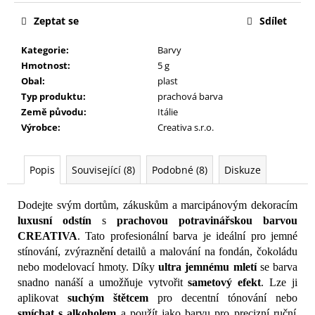
č
u
Zeptat se
Sdílet
j
e
Kategorie
:
Barvy
m
Hmotnost
:
5 g
e
Obal
:
plast
Typ produktu
:
prachová barva
Země původu
:
Itálie
Výrobce
:
Creativa s.r.o.
Popis
Související (8)
Podobné (8)
Diskuze
Dodejte svým dortům, zákuskům a marcipánovým dekoracím
luxusní odstín
s
prachovou potravinářskou barvou
CREATIVA
. Tato profesionální barva je ideální pro jemné
stínování, zvýraznění detailů a malování na fondán, čokoládu
nebo modelovací hmoty. Díky
ultra jemnému mletí
se barva
snadno nanáší a umožňuje vytvořit
sametový efekt
. Lze ji
aplikovat
suchým štětcem
pro decentní tónování nebo
smíchat s alkoholem
a použít jako barvu pro precizní ruční