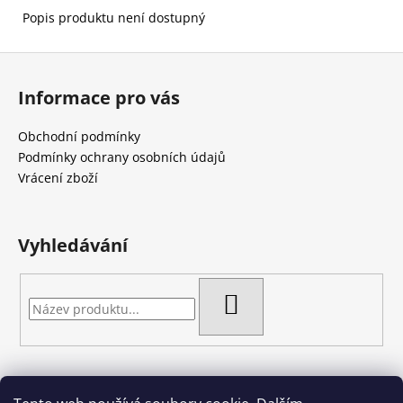
č
Popis produktu není dostupný
u
j
Z
e
m
á
Informace pro vás
e
p
a
Obchodní podmínky
t
Podmínky ochrany osobních údajů
í
Vrácení zboží
Vyhledávání
HLEDAT