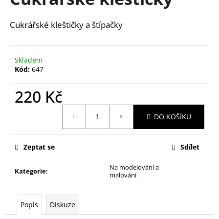
je
a
0,0
z
j
Cukrářské kleštičky a štípačky
5
í
hvězdiček.
t
Skladem
?
Kód:
647
220 Kč
Měrná
HLEDAT
DO KOŠÍKU
cena:
Zeptat se
Sdílet
D
o
Na modelování a
Kategorie
:
malování
p
o
r
Popis
Diskuze
u