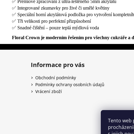
✅ Prémiové zpracování z ultra-leštěného 5mm akrylátu
✅ Integrované zkumavky pro živé či umělé květiny
✅ Speciální horní akrylátová podložka pro vytvoření kompletníh
✅ Tři velikosti pro perfektní přizpůsobení
✅ Snadné čištění – pouze teplá mýdlová voda
Floral Crown je moderním řešením pro všechny cukráře a desi
Z
á
Informace pro vás
p
a
Obchodní podmínky
t
Podmínky ochrany osobních údajů
í
Vrácení zboží
Tento web 
procházení
s jejich po