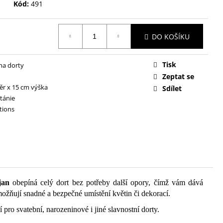
Kód:
491
DO KOŠÍKU
Tisk
na dorty
Zeptat se
ěr x 15 cm výška
Sdílet
itánie
tions
jan
obepíná celý dort bez potřeby další opory, čímž vám dává
žňují snadné a bezpečné umístění květin či dekorací.
ní pro svatební, narozeninové i jiné slavnostní dorty.