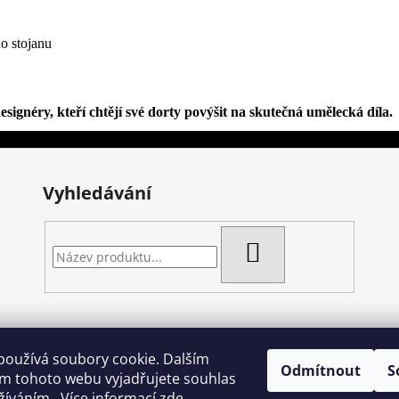
o stojanu
gnéry, kteří chtějí své dorty povýšit na skutečná umělecká díla.
Vyhledávání
HLEDAT
Artgel - Facebook skupina
Creativa by Margherita
Crazy Cakes
používá soubory cookie. Dalším
Odmítnout
S
m tohoto webu vyjadřujete souhlas
užíváním.. Více informací
zde
.