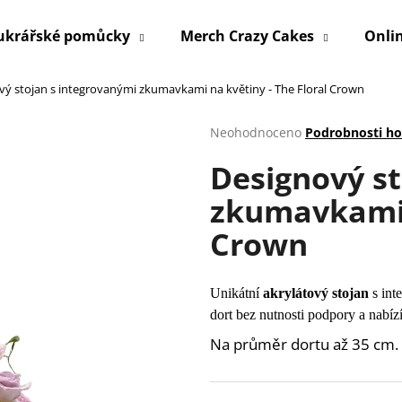
ukrářské pomůcky
Merch Crazy Cakes
Onli
vý stojan s integrovanými zkumavkami na květiny - The Floral Crown
Co potřebujete najít?
Průměrné
Neohodnoceno
Podrobnosti h
hodnocení
Designový st
produktu
HLEDAT
je
zkumavkami n
0,0
z
Crown
5
Doporučujeme
hvězdiček.
Unikátní
akrylátový stojan
s int
dort bez nutnosti podpory a nabíz
Na průměr dortu až 35 cm