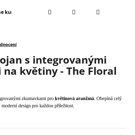
Hledat
Přihlášení
Nákupní
ne kurzy
Kontakty
Obchodní podmínky
košík
odnocení
ojan s integrovanými
a květiny - The Floral
egrovanými zkumavkami pro
květinová aranžmá
. Obepíná celý
í moderní design pro každou příležitost.
.