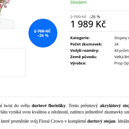
Skladem
2 700 Kč
–26 %
1 989 Kč
Měrná
2 700 KČ
–26 %
cena:
Kategorie
:
Stojany 
Počet zkumavek
:
24
Vnější rozměry
:
43 prům
Země původu
:
Velká Br
Výrobce
:
Prop Op
ní twist do světa
dortové floristiky
. Tento prémiový
akrylátový sto
tu vyniká svou kvalitou a odolností, zatímco jednotlivé zkumavky umo
y které proměníte svůj Floral Crown v kompletní
dortový stojan
. Ideál