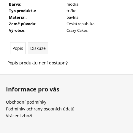
č
Barva
:
modrá
u
Typ produktu
:
tričko
j
Materiál
:
bavlna
e
Země původu
:
Česká republika
m
Výrobce
:
Crazy Cakes
e
Popis
Diskuze
Popis produktu není dostupný
Z
á
Informace pro vás
p
a
Obchodní podmínky
t
Podmínky ochrany osobních údajů
í
Vrácení zboží