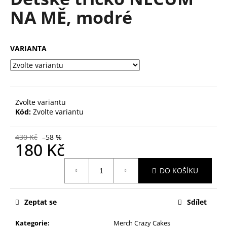
je
a
NA MĚ, modré
0,0
z
j
5
í
hvězdiček.
VARIANTA
t
?
Zvolte variantu
Kód:
Zvolte variantu
HLEDAT
430 Kč
–58 %
180 Kč
D
Měrná
DO KOŠÍKU
o
cena:
p
o
Zeptat se
Sdílet
r
u
Kategorie
:
Merch Crazy Cakes