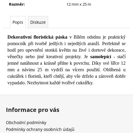
č
Rozměr
:
12 mm x 25 m
u
j
e
Popis
Diskuze
m
e
Dekorativní floristická páska
v Bílém odstínu je praktický
pomocník při tvorbě jedlých i nejedlých aranží. Perfektně se
hodí pro upevnění stonků květin na živé i dortové dekorace,
věnečky nebo jiné kreativní projekty. Je
samolepící
- stačí
jemné natáhnout a krásně přilne k povrchu. Díky své šířce 12
mm a návinu 25 m vydrží na vícero použití. Oblíbená u
cukrářek i floristů, kteří chtějí, aby vše drželo a zároveň dobře
vypadalo. Nezbytnost každé tvořivé cukrářky.
Z
á
Informace pro vás
p
a
Obchodní podmínky
t
Podmínky ochrany osobních údajů