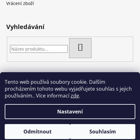
í
Vrácení zboží
Vyhledávání
HLEDAT
Tento web používá soubory cookie. Dalším
Artgel - Facebook skupina
Creativa by Margherita
procházením tohoto webu vyjadřujete souhlas s jejich
Crazy Cakes
používáním.. Více informací
zde
.
Nastavení
Vytvořil Shoptet
Odmítnout
Souhlasím
Copyright 2026
Crazy cakes
. Všechna práva vyhrazena.