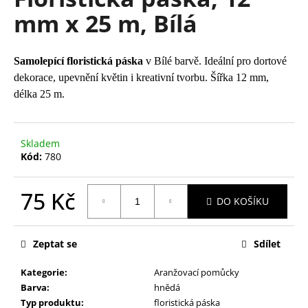
je
a
mm x 25 m, Bílá
0,0
z
j
5
í
hvězdiček.
Samolepící floristická páska
v Bílé barvě. Ideální pro dortové
t
dekorace, upevnění květin i kreativní tvorbu. Šířka 12 mm,
?
délka 25 m.
Skladem
Kód:
780
HLEDAT
75 Kč
DO KOŠÍKU
D
Měrná
cena:
o
Zeptat se
Sdílet
p
o
Kategorie
:
Aranžovací pomůcky
r
Barva
:
hnědá
u
Typ produktu
:
floristická páska