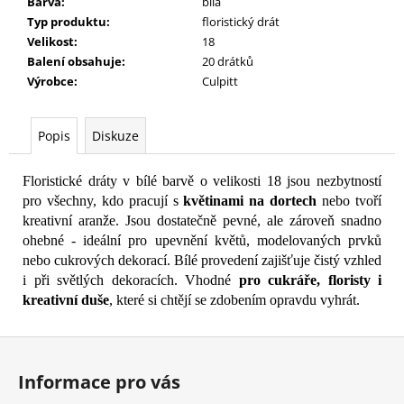
č
Barva
:
bílá
u
Typ produktu
:
floristický drát
j
Velikost
:
18
e
Balení obsahuje
:
20 drátků
m
Výrobce
:
Culpitt
e
Popis
Diskuze
Floristické dráty v bílé barvě o velikosti 18 jsou nezbytností
pro všechny, kdo pracují s
květinami na dortech
nebo tvoří
kreativní aranže. Jsou dostatečně pevné, ale zároveň snadno
ohebné - ideální pro upevnění květů, modelovaných prvků
nebo cukrových dekorací. Bílé provedení zajišťuje čistý vzhled
i při světlých dekoracích. Vhodné
pro cukráře, floristy i
kreativní duše
, které si chtějí se zdobením opravdu vyhrát.
Z
á
Informace pro vás
p