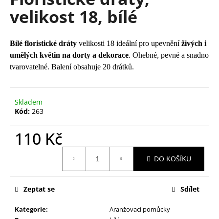
je
a
velikost 18, bílé
0,0
z
j
5
í
hvězdiček.
Bílé floristické dráty
velikosti 18 ideální pro upevnění
živých i
t
umělých květin na dorty a dekorace
. Ohebné, pevné a snadno
?
tvarovatelné. Balení obsahuje 20 drátků.
Skladem
Kód:
263
HLEDAT
110 Kč
Měrná
D
DO KOŠÍKU
cena:
o
p
o
Zeptat se
Sdílet
r
u
Kategorie
:
Aranžovací pomůcky