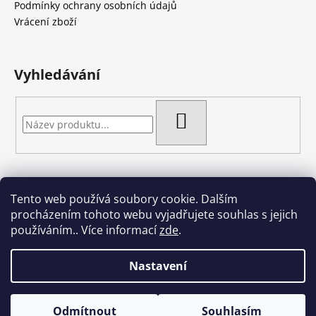
t
Podmínky ochrany osobních údajů
í
Vrácení zboží
Vyhledávání
HLEDAT
Tento web používá soubory cookie. Dalším
Artgel - Facebook skupina
Creativa by Margherita
procházením tohoto webu vyjadřujete souhlas s jejich
Crazy Cakes
používáním.. Více informací
zde
.
Nastavení
Vytvořil Shoptet
Odmítnout
Souhlasím
Copyright 2026
Crazy cakes
. Všechna práva vyhrazena.