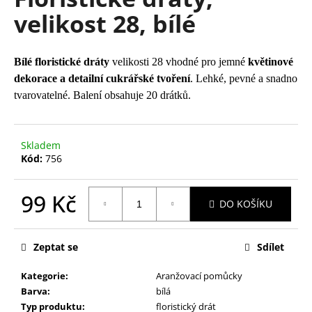
je
a
velikost 28, bílé
0,0
z
j
5
í
hvězdiček.
Bílé floristické dráty
velikosti 28 vhodné pro jemné
květinové
t
dekorace a detailní cukrářské tvoření
. Lehké, pevné a snadno
?
tvarovatelné. Balení obsahuje 20 drátků.
Skladem
Kód:
756
HLEDAT
99 Kč
DO KOŠÍKU
D
Měrná
cena:
o
Zeptat se
Sdílet
p
o
Kategorie
:
Aranžovací pomůcky
r
Barva
:
bílá
u
Typ produktu
:
floristický drát