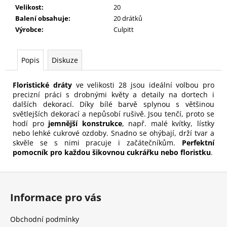
č
Velikost
:
20
u
Balení obsahuje
:
20 drátků
j
Výrobce
:
Culpitt
e
m
e
Popis
Diskuze
Floristické dráty
ve velikosti 28 jsou ideální volbou pro
precizní práci s drobnými květy a detaily na dortech i
dalších dekorací. Díky bílé barvě splynou s většinou
světlejších dekorací a nepůsobí rušivě. Jsou tenčí, proto se
hodí pro
jemnější konstrukce
, např. malé kvítky, lístky
nebo lehké cukrové ozdoby. Snadno se ohýbají, drží tvar a
skvěle se s nimi pracuje i začátečníkům.
Perfektní
pomocník pro každou šikovnou cukrářku nebo floristku
.
Z
á
Informace pro vás
p
a
Obchodní podmínky