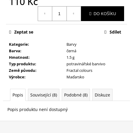
110 Kč
č
u
Měrná
j
DO KOŠÍKU
cena:
e
m
Zeptat se
Sdílet
e
Kategorie
:
Barvy
Barva
:
černá
Hmotnost
:
1.5 g
Typ produktu
:
potravinářské barvivo
Země původu
:
Fractal colours
Výrobce
:
Maďarsko
Popis
Související (8)
Podobné (8)
Diskuze
Popis produktu není dostupný
Z
á