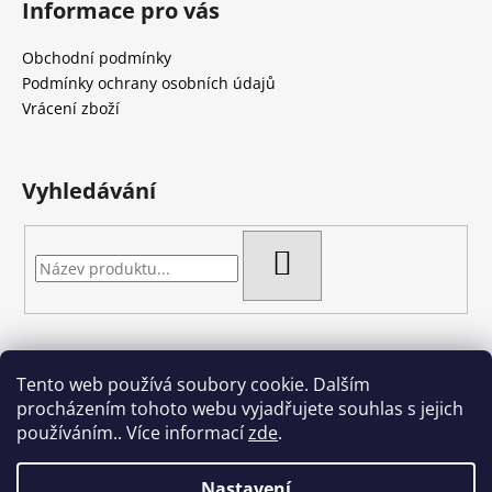
Informace pro vás
p
a
Obchodní podmínky
t
Podmínky ochrany osobních údajů
í
Vrácení zboží
Vyhledávání
HLEDAT
Tento web používá soubory cookie. Dalším
Artgel - Facebook skupina
Creativa by Margherita
procházením tohoto webu vyjadřujete souhlas s jejich
Crazy Cakes
používáním.. Více informací
zde
.
Nastavení