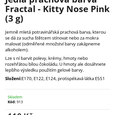
je
a
Fractal - Kitty Nose Pink
0,0
z
j
(3 g)
5
í
hvězdiček.
t
Jemně mletá potravinářská prachová barva, kterou
?
se dá za sucha štětcem stínovat nebo za mokra
malovat (odměřené množství barvy zakápneme
alkoholem).
Lze s ní barvit polevy, krémy, hmoty nebo
HLEDAT
rozehřátou bílou čokoládu. U hmoty ale dosáhnete
lepšího výsledku použitím gelové barvy.
Složení:
E170, E122, E124, protispékavá látka E551
D
o
p
Skladem
o
Kód:
913
r
u