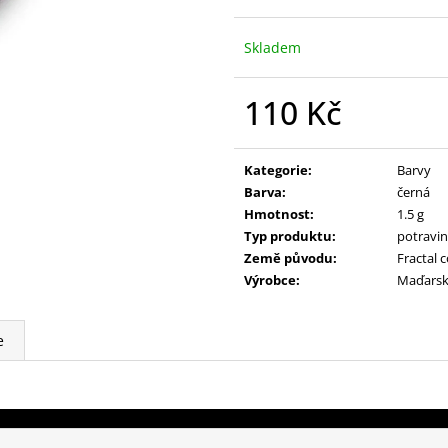
Skladem
110 Kč
Měrná
cena:
Kategorie
:
Barvy
Barva
:
černá
Hmotnost
:
1.5 g
Typ produktu
:
potravin
Země původu
:
Fractal 
Výrobce
:
Maďars
e