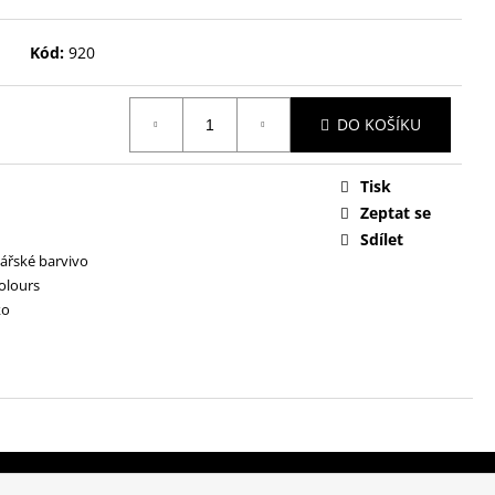
Kód:
920
DO KOŠÍKU
Tisk
Zeptat se
Sdílet
ářské barvivo
colours
ko