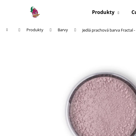
K
Přejít
na
o
Produkty
C
obsah
Zpět
Zpět
š
do
do
í
Domů
Produkty
Barvy
Jedlá prachová barva Fractal - 
k
obchodu
obchodu