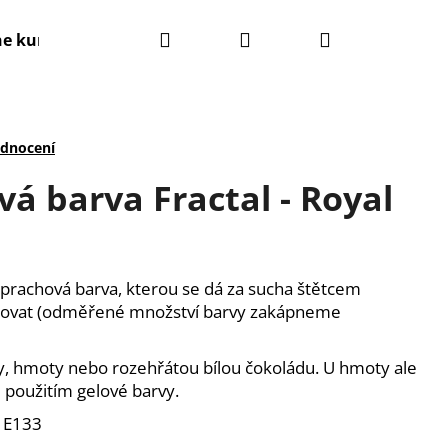
Hledat
Přihlášení
Nákupní
ne kurzy
Kontakty
Obchodní podmínky
košík
odnocení
vá barva Fractal - Royal
prachová barva, kterou se dá za sucha štětcem
lovat (odměřené množství barvy zakápneme
my, hmoty nebo rozehřátou bílou čokoládu. U hmoty ale
 použitím gelové barvy.
, E133