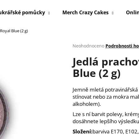
ukrářské pomůcky
Merch Crazy Cakes
Onli
Royal Blue (2 g)
Co potřebujete najít?
Průměrné
Neohodnoceno
Podrobnosti h
hodnocení
Jedlá pracho
produktu
HLEDAT
je
Blue (2 g)
0,0
z
5
Doporučujeme
hvězdiček.
Jemně mletá potravinářská 
stínovat nebo za mokra ma
alkoholem).
Lze s ní barvit polevy, kré
dosáhnete lepšího výsledku
Složení:
barviva E170, E102