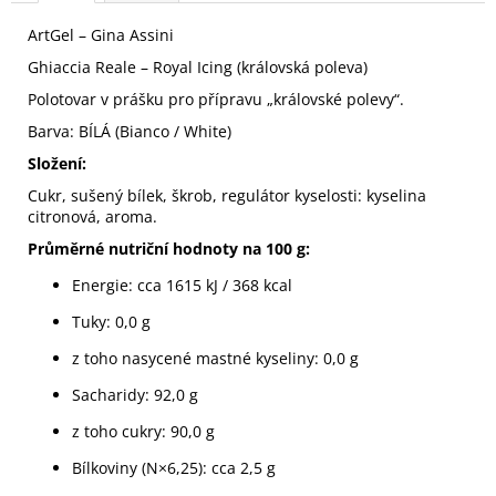
č
u
ArtGel – Gina Assini
j
Ghiaccia Reale – Royal Icing (královská poleva)
e
m
Polotovar v prášku pro přípravu „královské polevy“.
e
Barva: BÍLÁ (Bianco / White)
Složení:
Cukr, sušený bílek, škrob, regulátor kyselosti: kyselina
citronová, aroma.
Průměrné nutriční hodnoty na 100 g:
Energie: cca 1615 kJ / 368 kcal
Tuky: 0,0 g
z toho nasycené mastné kyseliny: 0,0 g
Sacharidy: 92,0 g
z toho cukry: 90,0 g
Bílkoviny (N×6,25): cca 2,5 g