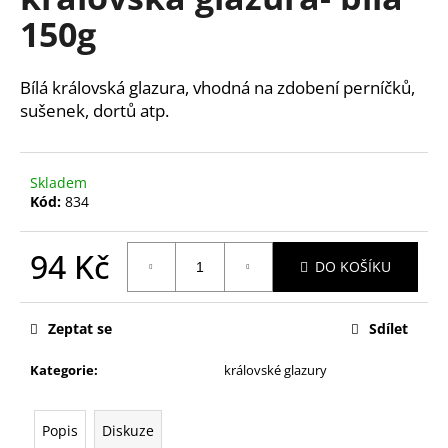
je
a
150g
0,0
z
j
5
í
hvězdiček.
Bílá královská glazura, vhodná na zdobení perníčků,
t
sušenek, dortů atp.
?
Skladem
Kód:
834
HLEDAT
94 Kč
DO KOŠÍKU
Měrná
cena:
D
Zeptat se
Sdílet
o
p
Kategorie
:
královské glazury
o
r
u
Popis
Diskuze