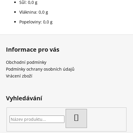
Sůl: 0,0 g
Vláknina: 0,0 g
Popeloviny: 0,0 g
Z
á
Informace pro vás
p
a
Obchodní podmínky
t
Podmínky ochrany osobních údajů
í
Vrácení zboží
Vyhledávání
HLEDAT