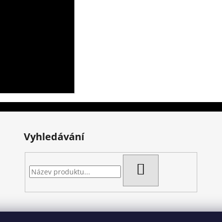
Vyhledávání
HLEDAT
Artgel - Facebook skupina
Creativa by Margherita
Crazy Cakes