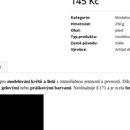
145 Kč
Měrná
cena:
Kategorie
:
Modelov
Hmotnost
:
250 g
Obal
:
plast
Typ produktu
:
modelov
Země původu
:
Itálie
Výrobce
:
ArtGel di
e
 pro
modelování květů a listů
s mimořádnou jemností a pevností. Díky 
i
gelovými
nebo
práškovými barvami
. Neobsahuje E171 a je zcela
be