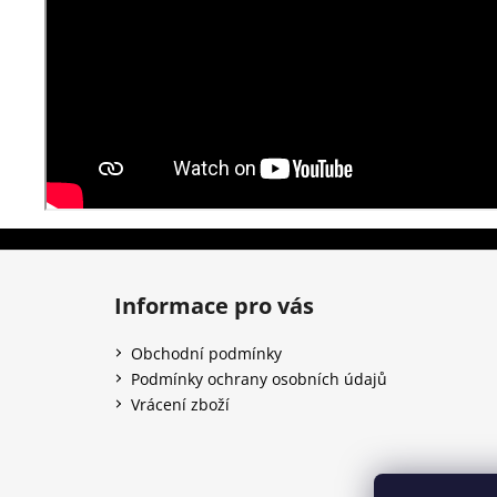
Z
á
Informace pro vás
p
a
Obchodní podmínky
t
Podmínky ochrany osobních údajů
í
Vrácení zboží