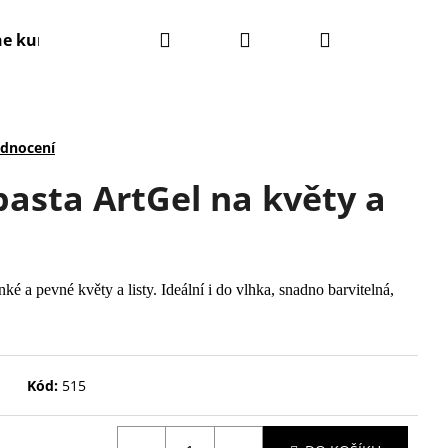
Hledat
Přihlášení
Nákupní
ne kurzy
Kontakty
Obchodní podmínky
košík
odnocení
asta ArtGel na květy a
nké a pevné květy a listy. Ideální i do vlhka, snadno barvitelná,
Kód:
515