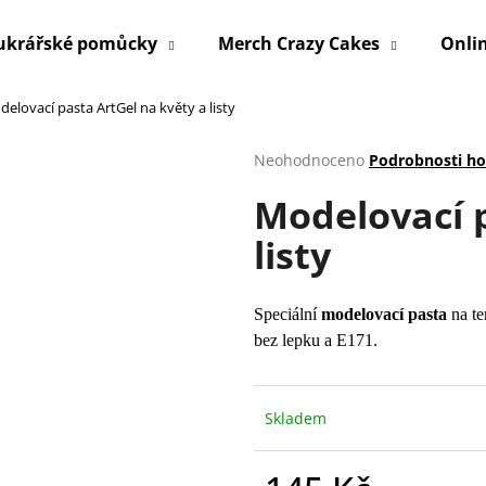
ukrářské pomůcky
Merch Crazy Cakes
Onli
elovací pasta ArtGel na květy a listy
Co potřebujete najít?
Průměrné
Neohodnoceno
Podrobnosti h
hodnocení
Modelovací p
produktu
HLEDAT
je
listy
0,0
z
5
Doporučujeme
hvězdiček.
Speciální
modelovací pasta
na te
bez lepku a E171.
Skladem