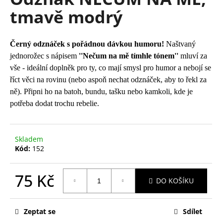
je
a
tmavě modrý
0,0
z
j
5
í
hvězdiček.
Černý odznáček s pořádnou dávkou humoru!
Naštvaný
t
jednorožec s nápisem
''Nečum na mě tímhle tónem''
mluví za
?
vše - ideální doplněk pro ty, co mají smysl pro humor a nebojí se
říct věci na rovinu (nebo aspoň nechat odznáček, aby to řekl za
ně). Připni ho na batoh, bundu, tašku nebo kamkoli, kde je
potřeba dodat trochu rebelie.
HLEDAT
Skladem
Kód:
152
D
o
75 Kč
p
DO KOŠÍKU
o
Měrná
r
cena:
u
Zeptat se
Sdílet