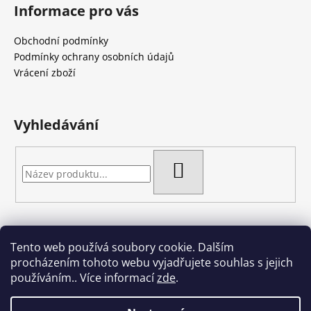
á
Informace pro vás
p
a
Obchodní podmínky
t
Podmínky ochrany osobních údajů
í
Vrácení zboží
Vyhledávání
HLEDAT
Tento web používá soubory cookie. Dalším
Artgel - Facebook skupina
Creativa by Margherita
procházením tohoto webu vyjadřujete souhlas s jejich
Crazy Cakes
používáním.. Více informací
zde
.