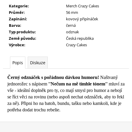
č
Kategorie
:
Merch Crazy Cakes
u
Průměr
:
56 mm
j
Zapínání
:
kovový připínáček
e
Barva
:
černá
m
Typ produktu
:
odznak
e
Země původu
:
Česká republika
Výrobce
:
Crazy Cakes
Popis
Diskuze
Černý odznáček s pořádnou dávkou humoru!
Naštvaný
jednorožec s nápisem
''Nečum na mě tímhle tónem''
mluví za
vše - ideální doplněk pro ty, co mají smysl pro humor a nebojí
se říct věci na rovinu (nebo aspoň nechat odznáček, aby to řekl
za ně). Připni ho na batoh, bundu, tašku nebo kamkoli, kde je
potřeba dodat trochu rebelie.
Z