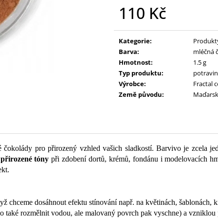
110 Kč
Měrná
cena:
Kategorie
:
Produkt
Barva
:
mléčná 
Hmotnost
:
1.5 g
Typ produktu
:
potravin
Výrobce
:
Fractal 
Země původu
:
Maďars
é čokolády pro přirozený vzhled vašich sladkostí. Barvivo je zcela 
é
přirozené
tóny
při zdobení dortů, krémů, fondánu i modelovacích hm
ekt.
dyž chceme dosáhnout efektu stínování např. na květinách, šablonách, k
o také rozmělnit vodou, ale malovaný povrch pak vyschne) a vzniklo