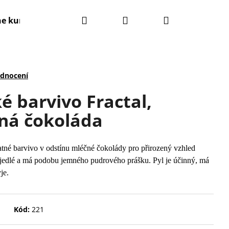
Hledat
Přihlášení
Nákupní
ne kurzy
Kontakty
Obchodní podmínky
košík
odnocení
é barvivo Fractal,
ná čokoláda
atné barvivo v odstínu mléčné čokolády pro přirozený vzhled
la jedlé a má podobu jemného pudrového prášku. Pyl je účinný, má
je.
Kód:
221