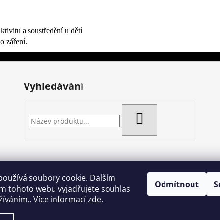
ktivitu a soustředění u dětí
o záření.
Vyhledávání
HLEDAT
Artgel - Facebook skupina
Creativa by Margherita
Crazy Cakes
používá soubory cookie. Dalším
Odmítnout
S
m tohoto webu vyjadřujete souhlas
užíváním.. Více informací
zde
.
ena.