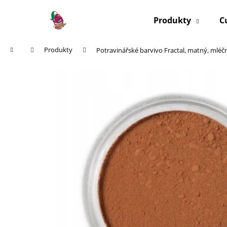
K
Přejít
na
o
Produkty
C
obsah
Zpět
Zpět
š
do
do
í
Domů
Produkty
Potravinářské barvivo Fractal, matný, mléč
k
obchodu
obchodu