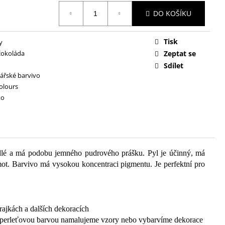
DO KOŠÍKU
Tisk
y
čokoláda
Zeptat se
Sdílet
ářské barvivo
colours
ko
jedlé a má podobu jemného pudrového prášku. Pyl je účinný, má
ot. Barvivo má vysokou koncentraci pigmentu. Je perfektní pro
rajkách a dalších dekoracích
u perleťovou barvou namalujeme vzory nebo vybarvíme dekorace