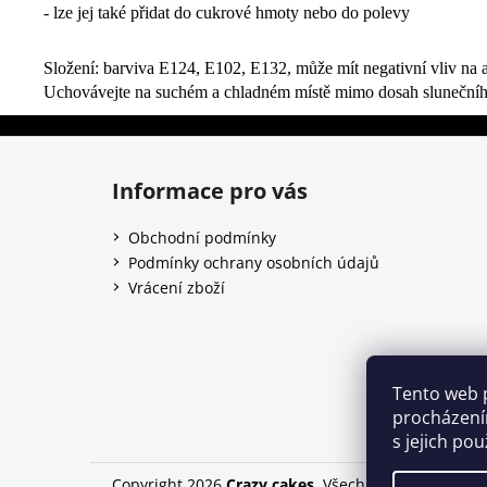
- lze jej také přidat do cukrové hmoty nebo do polevy
Složení:
barviva E124, E102, E132,
může mít negativní vliv na a
Uchovávejte na suchém a chladném místě mimo dosah slunečníh
Z
á
Informace pro vás
p
a
Obchodní podmínky
t
Podmínky ochrany osobních údajů
í
Vrácení zboží
Tento web 
procházení
s jejich po
Copyright 2026
Crazy cakes
. Všechna práva vyhraz