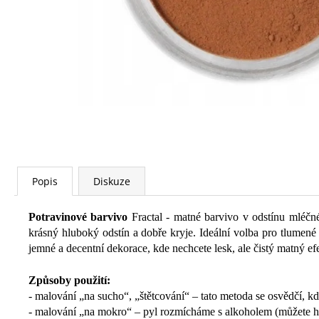
Popis
Diskuze
Potravinové barvivo
Fractal - matné barvivo v odstínu mléčn
krásný hluboký odstín a dobře kryje. Ideální volba pro tlumen
jemné a decentní dekorace, kde nechcete lesk, ale čistý matný ef
Způsoby použití:
- malování „na sucho“, „štětcování“ – tato metoda se osvědčí, k
- malování „na mokro“ – pyl rozmícháme s alkoholem (můžete h