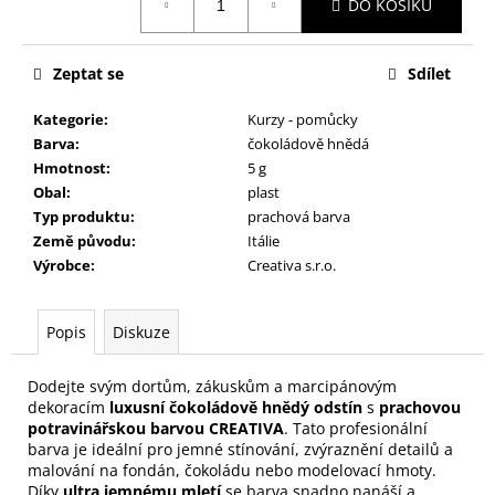
č
DO KOŠÍKU
cena:
u
j
e
Zeptat se
Sdílet
m
Kategorie
:
Kurzy - pomůcky
e
Barva
:
čokoládově hnědá
Hmotnost
:
5 g
Obal
:
plast
Typ produktu
:
prachová barva
Země původu
:
Itálie
Výrobce
:
Creativa s.r.o.
Popis
Diskuze
Dodejte svým dortům, zákuskům a marcipánovým
dekoracím
luxusní čokoládově hnědý odstín
s
prachovou
potravinářskou barvou CREATIVA
. Tato profesionální
barva je ideální pro jemné stínování, zvýraznění detailů a
malování na fondán, čokoládu nebo modelovací hmoty.
Díky
ultra jemnému mletí
se barva snadno nanáší a