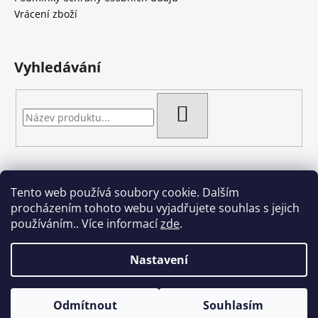
í
Vrácení zboží
Vyhledávání
HLEDAT
Tento web používá soubory cookie. Dalším
Artgel - Facebook skupina
Creativa by Margherita
procházením tohoto webu vyjadřujete souhlas s jejich
Crazy Cakes
používáním.. Více informací
zde
.
Nastavení
Vytvořil Shoptet
Odmítnout
Souhlasím
Copyright 2026
Crazy cakes
. Všechna práva vyhrazena.