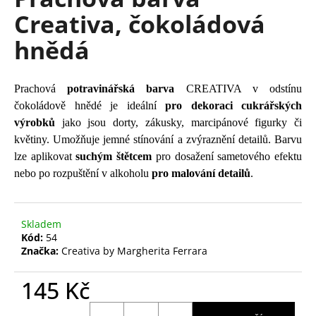
je
a
Creativa, čokoládová
0,0
z
j
hnědá
5
í
hvězdiček.
t
?
Prachová
potravinářská barva
CREATIVA v odstínu
čokoládově hnědé je ideální
pro dekoraci cukrářských
výrobků
jako jsou dorty, zákusky, marcipánové figurky či
květiny. Umožňuje jemné stínování a zvýraznění detailů. Barvu
lze aplikovat
suchým štětcem
pro dosažení sametového efektu
HLEDAT
nebo po rozpuštění v alkoholu
pro malování detailů
.
D
Skladem
Kód:
54
o
Značka:
Creativa by Margherita Ferrara
p
o
145 Kč
r
u
Měrná