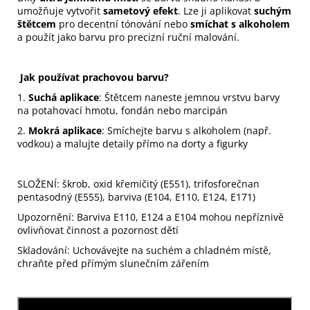
umožňuje vytvořit
sametový efekt
. Lze ji aplikovat
suchým
štětcem
pro decentní tónování nebo
smíchat s alkoholem
a použít jako barvu pro precizní ruční malování.
Jak používat prachovou barvu?
1.
Suchá aplikace
: Štětcem naneste jemnou vrstvu barvy
na potahovací hmotu, fondán nebo marcipán
2.
Mokrá aplikace
: Smíchejte barvu s alkoholem (např.
vodkou) a malujte detaily přímo na dorty a figurky
SLOŽENÍ: škrob, oxid křemičitý (E551), trifosforečnan
pentasodný (E555), barviva (E104, E110, E124, E171)
Upozornění: Barviva E110, E124 a E104 mohou nepříznivě
ovlivňovat činnost a pozornost dětí
Skladování: Uchovávejte na suchém a chladném místě,
chraňte před přímým slunečním zářením