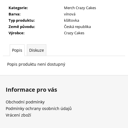
č
u
Kategorie
:
Merch Crazy Cakes
j
Barva
:
vínová
e
Typ produktu
:
kšiltovka
m
Země původu
:
Česká republika
e
Výrobce
:
Crazy Cakes
Popis
Diskuze
Popis produktu není dostupný
Z
á
Informace pro vás
p
a
Obchodní podmínky
t
Podmínky ochrany osobních údajů
í
Vrácení zboží