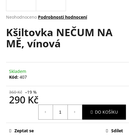
a
j
Průměrné
Neohodnoceno
Podrobnosti hodnocení
í
hodnocení
Kšiltovka NEČUM NA
produktu
t
je
?
MĚ, vínová
0,0
z
5
hvězdiček.
HLEDAT
Skladem
Kód:
407
360 Kč
–19 %
D
290 Kč
o
Měrná
p
DO KOŠÍKU
cena:
o
r
u
Zeptat se
Sdílet