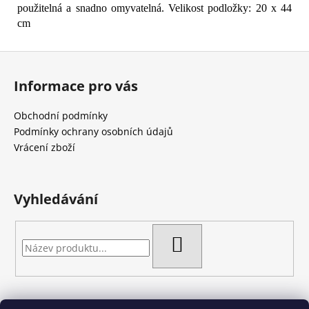
použitelná a snadno omyvatelná. Velikost podložky: 20 x 44
cm
Z
á
Informace pro vás
p
a
Obchodní podmínky
t
Podmínky ochrany osobních údajů
í
Vrácení zboží
Vyhledávání
HLEDAT