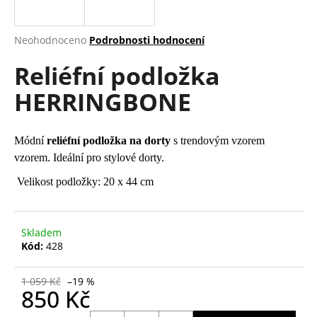
a
j
Průměrné
Neohodnoceno
Podrobnosti hodnocení
í
hodnocení
Reliéfní podložka
produktu
t
je
?
HERRINGBONE
0,0
z
5
hvězdiček.
Módní
reliéfní podložka na dorty
s trendovým vzorem
vzorem. Ideální pro stylové dorty.
HLEDAT
Velikost podložky: 20 x 44 cm
D
Skladem
o
Kód:
428
p
o
1 059 Kč
–19 %
r
850 Kč
u
Měrná