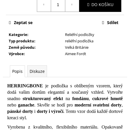
č
DO KOŠÍKU
cena:
u
j
e
Zeptat se
Sdílet
m
e
Kategorie
:
Reliéfní podložky
Typ produktu
:
reliéfní podložka
Země původu
:
Velká Británie
Výrobce
:
Aimee Fordt
Popis
Diskuze
HERRINGBONE
je podložka s oblíbeným vzorem, který
dodá vašim dortům elegantní a současný vzhled. Vytvořte
snadno
strukturovaný efekt
na
fondánu
,
cukrové hmotě
nebo
ganache
. Skvěle se hodí pro
moderní svatební dorty
,
pánské dorty
i
dorty i výročí
. Tento vzor dodá každé dortové
kreaci styl.
Vyrobena z kvalitního, flexibilního materiálu. Opakovaně