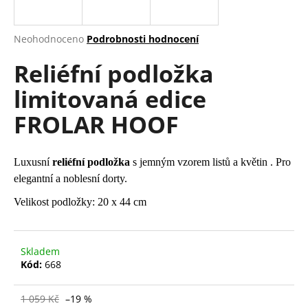
a
j
Průměrné
Neohodnoceno
Podrobnosti hodnocení
í
hodnocení
Reliéfní podložka
produktu
t
je
?
limitovaná edice
0,0
z
FROLAR HOOF
5
hvězdiček.
HLEDAT
Luxusní
reliéfní podložka
s jemným vzorem listů a květin . Pro
elegantní a noblesní dorty.
Velikost podložky: 20 x 44 cm
D
o
p
Skladem
o
Kód:
668
r
u
1 059 Kč
–19 %