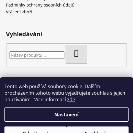
t
Podmínky ochrany osobních údajů
í
Vrácení zboží
Vyhledávání
HLEDAT
Tento web používá soubory cookie. Dalším
Artgel - Facebook skupina
Creativa by Margherita
procházením tohoto webu vyjadřujete souhlas s jejich
Crazy Cakes
používáním.. Více informací
zde
.
Nastavení
Vytvořil Shoptet