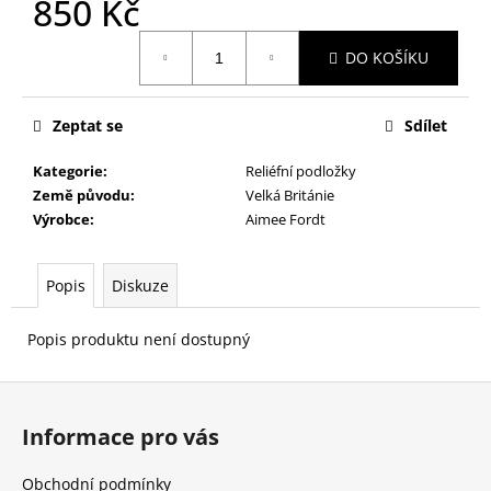
850 Kč
č
u
Měrná
j
DO KOŠÍKU
cena:
e
m
e
Zeptat se
Sdílet
Kategorie
:
Reliéfní podložky
Země původu
:
Velká Británie
Výrobce
:
Aimee Fordt
Popis
Diskuze
Popis produktu není dostupný
Z
á
Informace pro vás
p
a
Obchodní podmínky