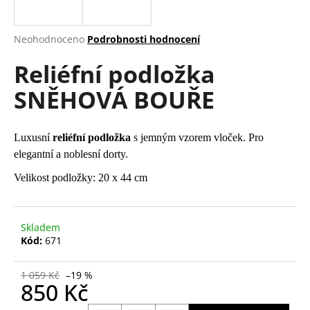
a
j
Průměrné
Neohodnoceno
Podrobnosti hodnocení
í
hodnocení
Reliéfní podložka
produktu
t
je
?
SNĚHOVÁ BOUŘE
0,0
z
5
hvězdiček.
Luxusní
reliéfní podložka
s jemným vzorem vloček. Pro
elegantní a noblesní dorty.
HLEDAT
Velikost podložky: 20 x 44 cm
D
Skladem
o
Kód:
671
p
o
1 059 Kč
–19 %
r
850 Kč
u
Měrná