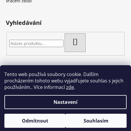
í
Vrácení zboží
Vyhledávání
HLEDAT
Tento web používá soubory cookie. Dalším
Artgel - Facebook skupina
Creativa by Margherita
procházením tohoto webu vyjadřujete souhlas s jejich
Crazy Cakes
používáním.. Více informací
zde
.
Nastavení
Vytvořil Shoptet
Odmítnout
Souhlasím
Copyright 2026
Crazy cakes
. Všechna práva vyhrazena.