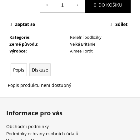
č
DO KOŠÍKU
cena:
u
j
e
Zeptat se
Sdílet
m
e
Kategorie
:
Reliéfní podložky
Země původu
:
Velká Británie
Výrobce
:
Aimee Fordt
Popis
Diskuze
Popis produktu není dostupný
Z
á
Informace pro vás
p
a
Obchodní podmínky
t
Podmínky ochrany osobních údajů