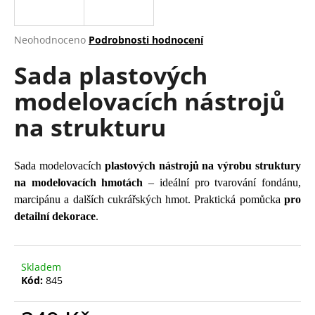
a
j
Průměrné
Neohodnoceno
Podrobnosti hodnocení
í
hodnocení
Sada plastových
produktu
t
je
?
modelovacích nástrojů
0,0
z
na strukturu
5
hvězdiček.
HLEDAT
Sada modelovacích
plastových nástrojů na výrobu struktury
na modelovacích hmotách
– ideální pro tvarování fondánu,
marcipánu a dalších cukrářských hmot. Praktická pomůcka
pro
detailní dekorace
.
D
o
p
Skladem
o
Kód:
845
r
u