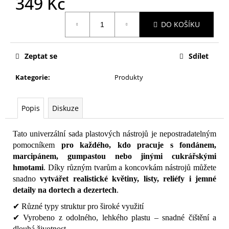
349 Kč
č
u
Měrná
j
DO KOŠÍKU
cena:
e
m
Zeptat se
Sdílet
e
Kategorie
:
Produkty
Popis
Diskuze
Tato univerzální sada plastových nástrojů je nepostradatelným
pomocníkem
pro každého, kdo pracuje s fondánem,
marcipánem, gumpastou nebo jinými cukrářskými
hmotami
. Díky různým tvarům a koncovkám nástrojů můžete
snadno
vytvářet realistické květiny, listy, reliéfy i jemné
detaily na dortech a dezertech
.
✔ Různé typy struktur pro široké využití
✔ Vyrobeno z odolného, lehkého plastu – snadné čištění a
dlouhá životnost