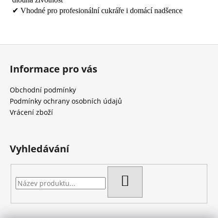
✔ Vhodné pro profesionální cukráře i domácí nadšence
Z
á
Informace pro vás
p
a
Obchodní podmínky
t
Podmínky ochrany osobních údajů
í
Vrácení zboží
Vyhledávání
HLEDAT