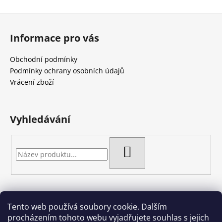
Z
á
Informace pro vás
p
a
Obchodní podmínky
t
Podmínky ochrany osobních údajů
í
Vrácení zboží
Vyhledávání
HLEDAT
Tento web používá soubory cookie. Dalším
Artgel - Facebook skupina
Creativa by Margherita
procházením tohoto webu vyjadřujete souhlas s jejich