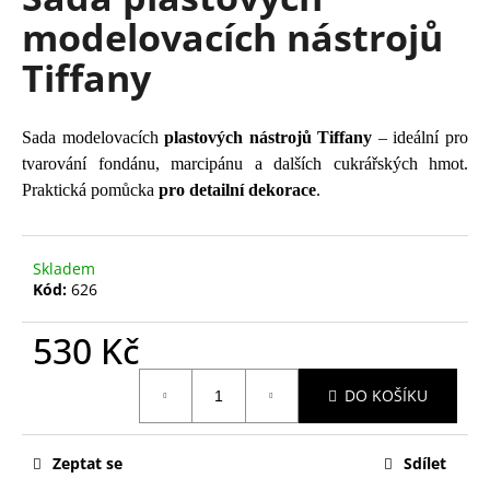
je
a
modelovacích nástrojů
0,0
z
j
Tiffany
5
í
hvězdiček.
t
?
Sada modelovacích
plastových nástrojů Tiffany
– ideální pro
tvarování fondánu, marcipánu a dalších cukrářských hmot.
Praktická pomůcka
pro detailní dekorace
.
HLEDAT
Skladem
Kód:
626
530 Kč
D
o
Měrná
p
DO KOŠÍKU
cena:
o
r
Zeptat se
Sdílet
u