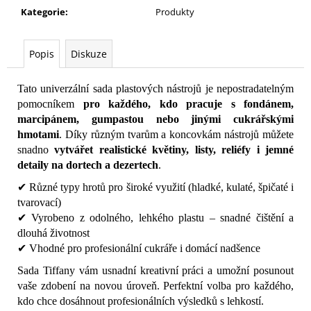
č
Kategorie
:
Produkty
u
j
e
Popis
Diskuze
m
e
Tato univerzální sada plastových nástrojů je nepostradatelným
pomocníkem
pro každého, kdo pracuje s fondánem,
marcipánem, gumpastou nebo jinými cukrářskými
hmotami
. Díky různým tvarům a koncovkám nástrojů můžete
snadno
vytvářet realistické květiny, listy, reliéfy i jemné
detaily na dortech a dezertech
.
✔ Různé typy hrotů pro široké využití (hladké, kulaté, špičaté i
tvarovací)
✔ Vyrobeno z odolného, lehkého plastu – snadné čištění a
dlouhá životnost
✔ Vhodné pro profesionální cukráře i domácí nadšence
Sada Tiffany vám usnadní kreativní práci a umožní posunout
vaše zdobení na novou úroveň. Perfektní volba pro každého,
kdo chce dosáhnout profesionálních výsledků s lehkostí.