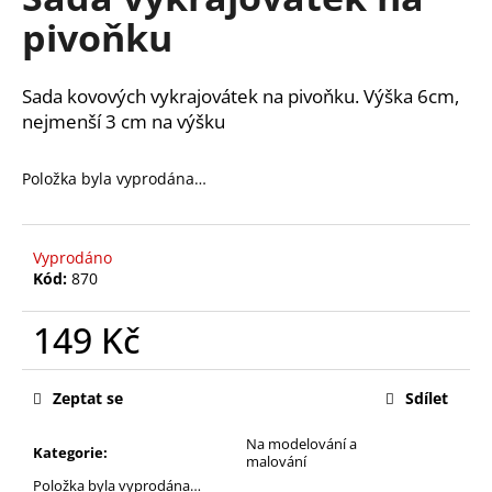
je
a
pivoňku
0,0
z
j
5
í
hvězdiček.
Sada kovových vykrajovátek na pivoňku. Výška 6cm,
t
nejmenší 3 cm na výšku
?
Položka byla vyprodána…
HLEDAT
Vyprodáno
Kód:
870
149 Kč
D
Měrná
o
cena:
p
Zeptat se
Sdílet
o
r
Na modelování a
Kategorie
:
malování
u
Položka byla vyprodána…