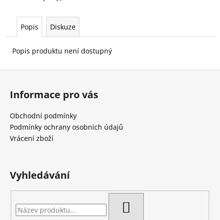
č
u
j
Popis
Diskuze
e
m
Popis produktu není dostupný
e
Z
á
Informace pro vás
p
a
Obchodní podmínky
t
Podmínky ochrany osobních údajů
í
Vrácení zboží
Vyhledávání
HLEDAT