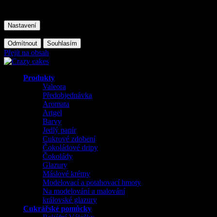
Tento web používá soubory cookie. Dalším procházením tohoto webu v
Nastavení
Odmítnout
Souhlasím
Přejít na obsah
Produkty
Valeora
Předobjednávka
Aromata
Artgel
Barvy
Jedlý papír
Cukrové zdobení
Čokoládové dripy
Čokolády
Glazury
Máslové krémy
Modelovací a potahovací hmoty
Na modelování a malování
královské glazury
Cukrářské pomůcky