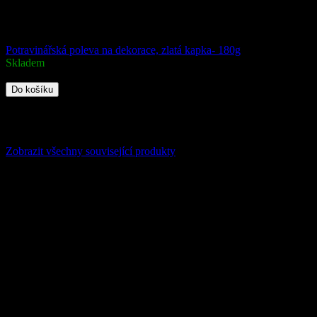
Potravinářská poleva na dekorace, zlatá kapka- 180g
Skladem
185 Kč
Do košíku
Potravinářská poleva pro luxusní dortové dekorace. Dodejte svým dort
Kód:
1066
Zobrazit všechny související produkty