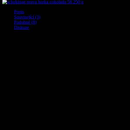
Popis
Související (3)
Podobné (8)
Diskuze
Popis produktu není dostupný