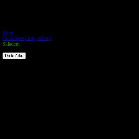
Akce
Čokoládový drip, růžový
Skladem
179 Kč
Do košíku
Čokoládový drip růžové barvy je ideální pro elegantní zdobení okrajů
Kód:
185