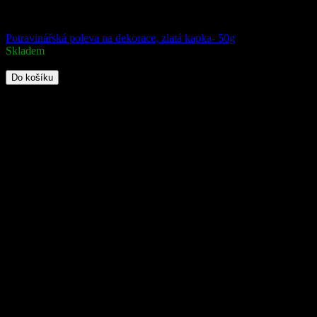
Potravinářská poleva na dekorace, zlatá kapka- 50g
Skladem
95 Kč
Do košíku
Potravinářská poleva pro luxusní dortové dekorace. Dodejte svým dort
Kód:
227