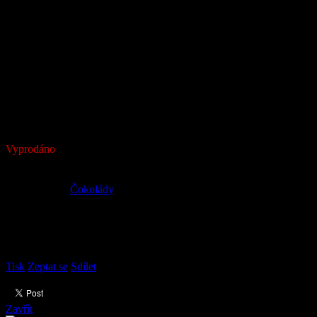
Schokinag Pravá hořká čokolád
Složení:
kakaová hmota, cukr, kakaové máslo, emulgátor E322 (
sójov
Obsah kakaové sušiny min.
58%.
Nutriční hodnoty ve 100 g:
energie 2283 kJ/551 kcal, tuky 38 g (z t
Položka byla vyprodána…
Vyprodáno
Kód:
912
249 Kč
Měrná cena:
Kategorie
:
Čokolády
Hmotnost
:
0.2 kg
hmotnost
:
250g
výrobce
:
Schokinag
Položka byla vyprodána…
Tisk
Zeptat se
Sdílet
Zavřít