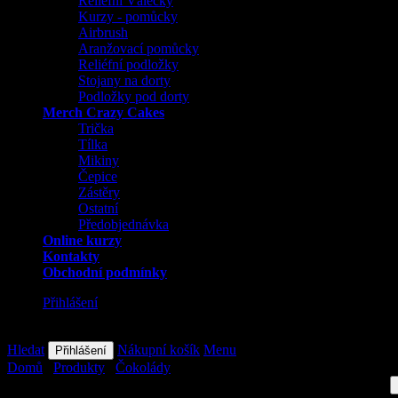
Reliéfní Válečky
Kurzy - pomůcky
Airbrush
Aranžovací pomůcky
Reliéfní podložky
Stojany na dorty
Podložky pod dorty
Merch Crazy Cakes
Trička
Tílka
Mikiny
Čepice
Zástěry
Ostatní
Předobjednávka
Online kurzy
Kontakty
Obchodní podmínky
Přihlášení
Více
Hledat
Nákupní košík
Menu
Přihlášení
Domů
/
Produkty
/
Čokolády
/
Schokinag Pravá hořká čokoláda 58% 
Průměrné hodnocení produktu je 0,0 z 5 hvězdiček.
Neohodnoceno