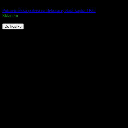
Potravinářská poleva na dekorace, zlatá kapka 1KG
Skladem
825 Kč
Do košíku
Potravinářská poleva pro luxusní dortové dekorace. Dodejte svým dort
Kód:
798