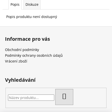
č
Popis
Diskuze
u
j
e
Popis produktu není dostupný
m
e
Z
á
Informace pro vás
p
a
Obchodní podmínky
t
Podmínky ochrany osobních údajů
í
Vrácení zboží
Vyhledávání
HLEDAT