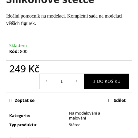
je
a
0,0
z
j
Ideální pomocník na modelaci. Kompletní sada na modelaci
5
í
větších figurek.
hvězdiček.
t
?
Skladem
Kód:
800
249 Kč
HLEDAT
Měrná
DO KOŠÍKU
cena:
D
Zeptat se
Sdílet
o
p
Na modelování a
Kategorie
:
o
malování
r
Typ produktu
:
štětec
u