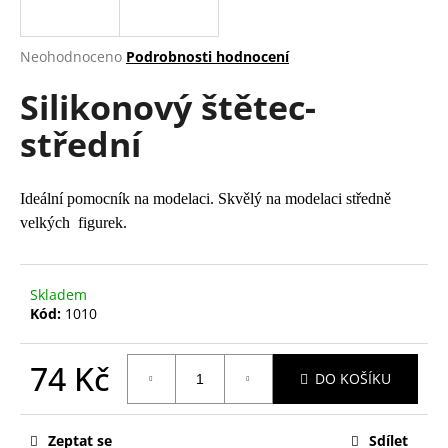
a
j
Průměrné
Neohodnoceno
Podrobnosti hodnocení
í
hodnocení
Silikonový štětec-
produktu
t
je
?
střední
0,0
z
5
hvězdiček.
Ideální pomocník na modelaci. Skvělý na modelaci středně
velkých figurek.
HLEDAT
Skladem
Kód:
1010
D
o
p
74 Kč
DO KOŠÍKU
o
Měrná
r
cena:
u
Zeptat se
Sdílet