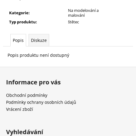
č
u
Na modelování a
Kategorie
:
j
malování
e
Typ produktu
:
štětec
m
e
Popis
Diskuze
Popis produktu není dostupný
Z
á
Informace pro vás
p
a
Obchodní podmínky
t
Podmínky ochrany osobních údajů
í
Vrácení zboží
Vyhledávání