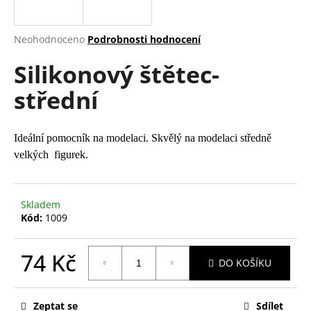
a
j
Průměrné
Neohodnoceno
Podrobnosti hodnocení
í
hodnocení
Silikonový štětec-
produktu
t
je
?
střední
0,0
z
5
hvězdiček.
Ideální pomocník na modelaci. Skvělý na modelaci středně
velkých figurek.
HLEDAT
Skladem
Kód:
1009
D
o
p
74 Kč
DO KOŠÍKU
o
Měrná
r
cena:
u
Zeptat se
Sdílet