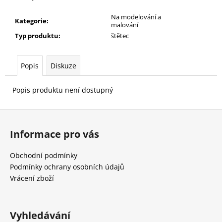
č
u
Na modelování a
Kategorie
:
j
malování
e
Typ produktu
:
štětec
m
e
Popis
Diskuze
Popis produktu není dostupný
Z
á
Informace pro vás
p
a
Obchodní podmínky
t
Podmínky ochrany osobních údajů
í
Vrácení zboží
Vyhledávání