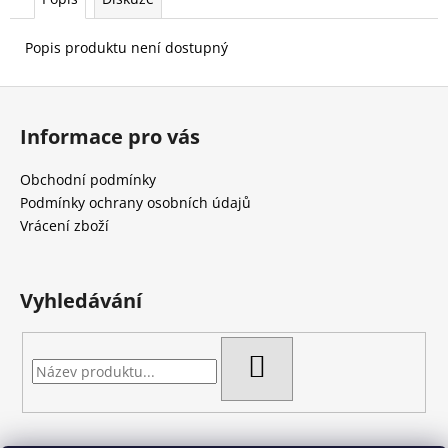
č
u
j
Popis produktu není dostupný
e
m
Z
e
á
Informace pro vás
p
a
Obchodní podmínky
t
Podmínky ochrany osobních údajů
í
Vrácení zboží
Vyhledávání
HLEDAT