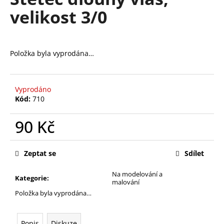
je
a
velikost 3/0
0,0
z
j
5
í
hvězdiček.
t
Položka byla vyprodána…
?
Vyprodáno
Kód:
710
HLEDAT
90 Kč
Měrná
cena:
Zeptat se
Sdílet
D
o
Na modelování a
Kategorie
:
p
malování
o
Položka byla vyprodána…
r
u
Popis
Diskuze