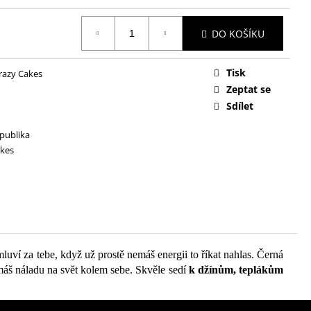
DO KOŠÍKU
Tisk
razy Cakes
Zeptat se
Sdílet
publika
akes
í za tebe, když už prostě nemáš energii to říkat nahlas. Černá
emáš náladu na svět kolem sebe. Skvěle sedí
k džínům, teplákům