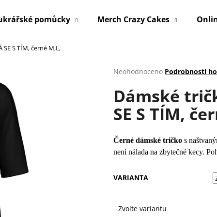
ukrářské pomůcky
Merch Crazy Cakes
Onli
 SE S TÍM, černé M,L,
Co potřebujete najít?
Průměrné
Neohodnoceno
Podrobnosti h
hodnocení
Dámské trič
produktu
HLEDAT
je
SE S TÍM, če
0,0
z
5
Doporučujeme
hvězdiček.
Černé dámské tričko
s naštvaný
není nálada na zbytečné kecy. Poh
VARIANTA
Zvolte variantu