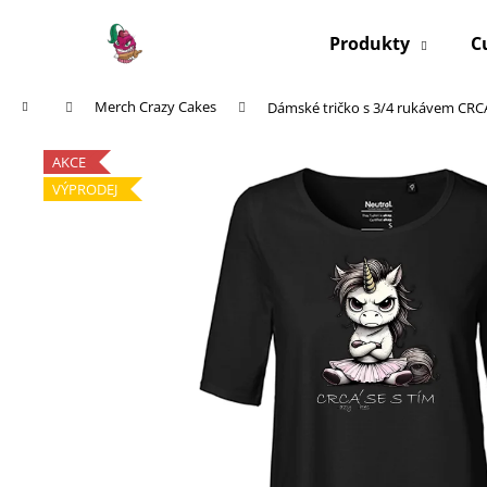
K
Přejít
na
o
Produkty
C
obsah
Zpět
Zpět
š
do
do
í
Domů
Merch Crazy Cakes
Dámské tričko s 3/4 rukávem CRCÁ
k
obchodu
obchodu
AKCE
VÝPRODEJ