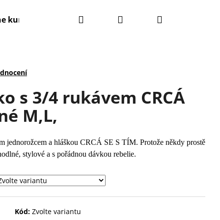
Hledat
Přihlášení
Nákupní
ne kurzy
Kontakty
Obchodní podmínky
košík
odnocení
ko s 3/4 rukávem CRCÁ
rné M,L,
m jednorožcem a hláškou CRCÁ SE S TÍM. Protože někdy prostě
odlné, stylové a s pořádnou dávkou rebelie.
Kód:
Zvolte variantu