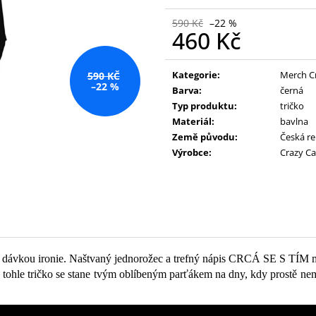
590 Kč
–22 %
460 Kč
Měrná
cena:
Kategorie
:
Merch C
590 KČ
–22 %
Barva
:
černá
Typ produktu
:
tričko
Materiál
:
bavlna
Země původu
:
Česká re
Výrobce
:
Crazy C
dávkou ironie. Naštvaný jednorožec a trefný nápis CRCÁ SE S TÍM mluv
 že tohle tričko se stane tvým oblíbeným parťákem na dny, kdy prostě n