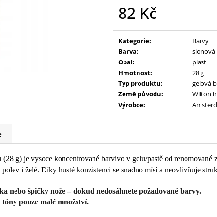
82 Kč
Měrná
cena:
Kategorie
:
Barvy
Barva
:
slonová 
Obal
:
plast
Hmotnost
:
28 g
Typ produktu
:
gelová b
Země původu
:
Wilton i
Výrobce
:
Amster
e
u (28 g) je vysoce koncentrované barvivo v gelu/pastě od renomované 
polev i želé. Díky husté konzistenci se snadno mísí a neovlivňuje stru
átka nebo špičky nože – dokud nedosáhnete požadované barvy.
vé tóny pouze malé množství.