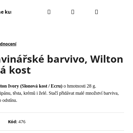
Hledat
Přihlášení
Nákupní
ne kurzy
Kontakty
Obchodní podmínky
košík
odnocení
vinářské barvivo, Wilton
vá kost
ton Ivory (Slonová kost / Ecru)
o hmotnosti 28 g.
pánu, těsta, krémů i želé. Stačí přidávat malé množství barviva,
 odstínu.
Kód:
476