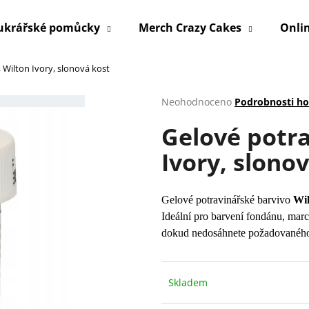
ukrářské pomůcky
Merch Crazy Cakes
Onli
 Wilton Ivory, slonová kost
Co potřebujete najít?
Průměrné
Neohodnoceno
Podrobnosti h
hodnocení
Gelové potra
produktu
HLEDAT
je
Ivory, slono
0,0
z
5
Doporučujeme
hvězdiček.
Gelové potravinářské barvivo
Wil
Ideální pro barvení fondánu, marci
dokud nedosáhnete požadovaného
Skladem