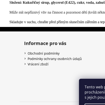
Složení: Kukuřičný sirup, glycerol (E422), cukr, voda, zahuš
Může mít nepříznivý vliv na činnost a pozornost dětí (kvůli ně
Skladujte v suchu, chraňte před přímým slunečním zářením a tepl
Z
á
Informace pro vás
p
a
Obchodní podmínky
t
Podmínky ochrany osobních údajů
í
Vrácení zboží
Tento web 
procházení
s jejich po