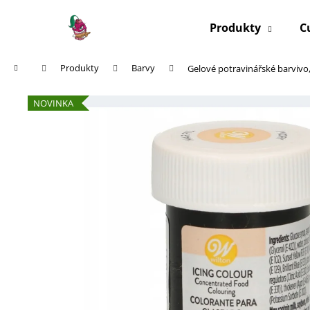
K
Přejít
na
o
Produkty
C
obsah
Zpět
Zpět
š
do
do
í
Domů
Produkty
Barvy
Gelové potravinářské barvivo,
k
obchodu
obchodu
NOVINKA