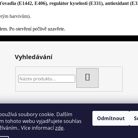
ťovadla (E1442, E406), regulátor kyselosti (E331), antioxidant (E
kterým barvivům).
em. Po otevření pečlivě uzavřete.
Vyhledávání
HLEDAT
Artgel - Facebook skupina
Creativa by Margherita
Crazy Cakes
používá soubory cookie. Dalším
Odmítnout
S
m tohoto webu vyjadřujete souhlas
užíváním.. Více informací
zde
.