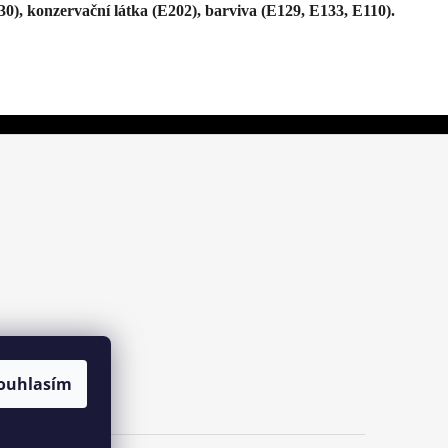
330), konzervační látka (E202), barviva (E129, E133, E110).
ouhlasím