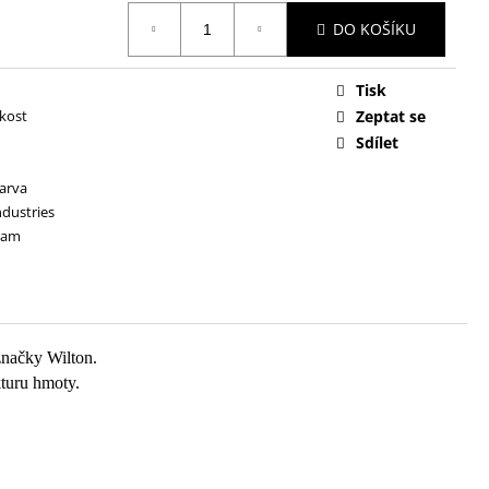
DO KOŠÍKU
Tisk
kost
Zeptat se
Sdílet
arva
ndustries
dam
značky Wilton.
kturu hmoty.