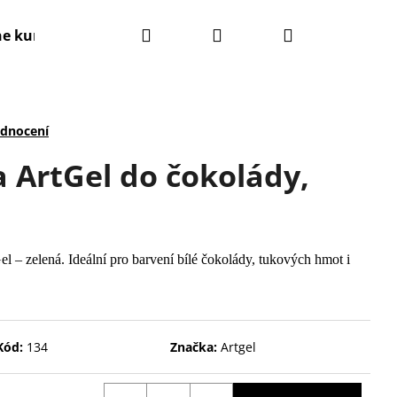
Hledat
Přihlášení
Nákupní
ne kurzy
Kontakty
Obchodní podmínky
košík
odnocení
 ArtGel do čokolády,
l – zelená. Ideální pro barvení bílé čokolády, tukových hmot i
Kód:
134
Značka:
Artgel