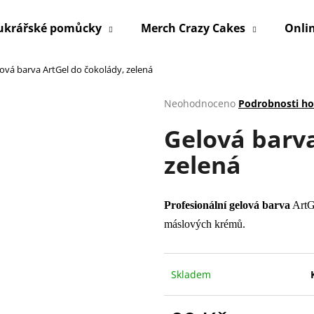
ukrářské pomůcky
Merch Crazy Cakes
Onli
ová barva ArtGel do čokolády, zelená
Co potřebujete najít?
Průměrné
Neohodnoceno
Podrobnosti h
hodnocení
Gelová barva
produktu
HLEDAT
je
zelená
0,0
z
5
Doporučujeme
hvězdiček.
Profesionální gelová barva
ArtGe
máslových krémů.
Skladem