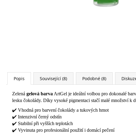
Popis
Související (8)
Podobné (8)
Diskuz
Zelená
gelová barva
ArtGel je ideální volbou pro dokonalé bar
lesku čokolády. Díky vysoké pigmentaci stačí malé množství k dos
✔️ Vhodná pro barvení čokolády a tukových hmot
✔️ Intenzivní černý odstín
✔️ Stabilní při vyšších teplotách
✔️ Vyvinuta pro profesionální použití i domácí pečení