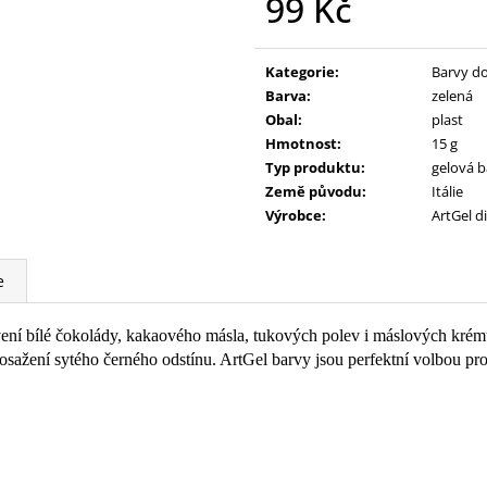
99 Kč
Měrná
cena:
Kategorie
:
Barvy d
Barva
:
zelená
Obal
:
plast
Hmotnost
:
15 g
Typ produktu
:
gelová b
Země původu
:
Itálie
Výrobce
:
ArtGel di
e
vení bílé čokolády, kakaového másla, tukových polev i máslových krémů
ažení sytého černého odstínu. ArtGel barvy jsou perfektní volbou pro kr