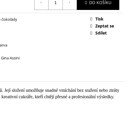
DO KOŠÍKU
Tisk
o čokolády
Zeptat se
Sdílet
arva
 Gina Assini
. Její složení umožňuje snadné vmíchání bez sražení nebo ztráty
eativní cukráře, kteří chtějí přesné a profesionální výsledky.