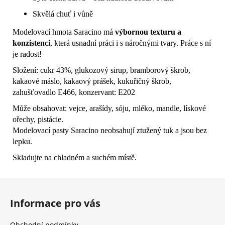
Skvělá chuť i vůně
Modelovací hmota Saracino má
výbornou texturu a
konzistenci
, která usnadní práci i s náročnými tvary. Práce s ní
je radost!
Složení: cukr 43%, glukozový sirup, bramborový škrob,
kakaové máslo, kakaový prášek, kukuřičný škrob,
zahušťovadlo E466, konzervant: E202
Může obsahovat: vejce, arašídy, sóju, mléko, mandle, lískové
ořechy, pistácie.
Modelovací pasty Saracino neobsahují ztužený tuk a jsou bez
lepku.
Skladujte na chladném a suchém místě.
Z
á
Informace pro vás
p
a
Obchodní podmínky