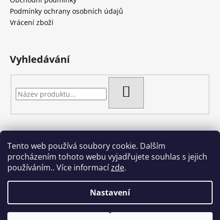
t
Podmínky ochrany osobních údajů
í
Vrácení zboží
Vyhledávání
HLEDAT
Tento web používá soubory cookie. Dalším
Artgel - Facebook skupina
Creativa by Margherita
procházením tohoto webu vyjadřujete souhlas s jejich
Crazy Cakes
používáním.. Více informací
zde
.
Nastavení
Vytvořil Shoptet