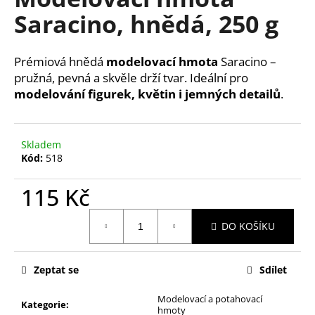
je
a
Saracino, hnědá, 250 g
0,0
z
j
5
í
hvězdiček.
Prémiová hnědá
modelovací hmota
Saracino –
t
pružná, pevná a skvěle drží tvar. Ideální pro
?
modelování figurek, květin i jemných detailů
.
Skladem
Kód:
518
HLEDAT
115 Kč
Měrná
D
DO KOŠÍKU
cena:
o
p
o
Zeptat se
Sdílet
r
Modelovací a potahovací
u
Kategorie
:
hmoty