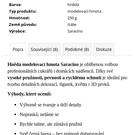
č
Barva
:
hnědá
u
Typ produktu
:
modelovací hmota
j
Hmotnost
:
250 g
e
Země původu
:
Itálie
m
Výrobce
:
Saracino
e
Popis
Související (8)
Podobné (8)
Diskuze
Hnědá modelovací hmota Saracino
je oblíbenou volbou
profesionálních cukrářů i domácích nadšenců. Díky své
vysoké pružnosti, pevnosti a rychlému schnutí
je ideální pro
tvorbu detailních dekorací, figurek, květin i 3D prvků.
Výhody, které oceníš:
Výborně se tvaruje a drží detaily
Nepraská, neláme se
Rychle tuhne, ale zůstává pružná
Sytě černá barva – bez nutnosti dobarvování