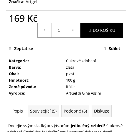
č
Značka:
Artgel
u
j
169 Kč
e
Měrná
m
DO KOŠÍKU
cena:
e
Zeptat se
Sdílet
Kategorie
:
Cukrové zdobení
Barva
:
zlatá
Obal
:
plast
Hmotnost
:
100 g
Země původu
:
Itálie
Výrobce
:
ArtGel di Gina Assini
Popis
Související (5)
Podobné (6)
Diskuze
Dodejte svým sladkým výtvorům
jedinečný vzhled
! Cukrové