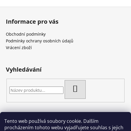
Z
á
Informace pro vás
p
a
Obchodní podmínky
t
Podmínky ochrany osobních údajů
í
Vrácení zboží
Vyhledávání
HLEDAT
Tento web používá soubory cookie. Dalším
Artgel - Facebook skupina
Creativa by Margherita
procházením tohoto webu vyjadřujete souhlas s jejich
Crazy Cakes