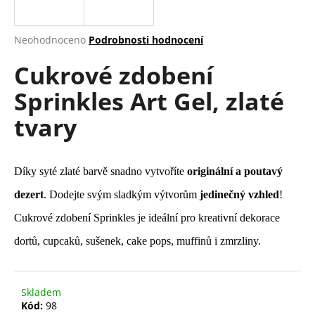
a
j
Průměrné
Neohodnoceno
Podrobnosti hodnocení
í
hodnocení
Cukrové zdobení
produktu
t
je
?
Sprinkles Art Gel, zlaté
0,0
z
tvary
5
hvězdiček.
HLEDAT
Díky syté zlaté barvě snadno vytvoříte
originální a poutavý
dezert
. Dodejte svým sladkým výtvorům
jedinečný vzhled
!
Cukrové zdobení Sprinkles je ideální pro kreativní dekorace
D
o
dortů, cupcaků, sušenek, cake pops, muffinů i zmrzliny.
p
o
r
Skladem
u
Kód:
98