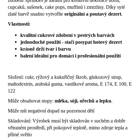
zdobení Sprinkles je ideální pro kreativní dekorace dortů,
cupcaků, sušenek, cake pops, muffinů i zmrzliny. Díky syté
zlaté barvě snadno vytvoříte
originální a poutavý dezert
.
Vlastnosti:
kvalitní cukrové zdobení v pestrých barvách
jednoduché použití - stačí posypat hotový dezert
krásně drží tvar i barvu
balení ideální pro domácí i profesionální použití
Složení: cukr, rýžový a kukuřičný škrob, glukozový sirup,
maltodextrin, arabská guma, vanilkové aroma, E 174, E 100, E
122
Může obsahovat stopy:
mléka, sóji, ořechů a lepku
.
Může mít negativní dopad na pozornost dětí
Skladování: Výrobek musí být skladován v suchém a dobře
větraném prostředí, při pokojové teplotě, mimo zdroje tepla a
přímé světlo