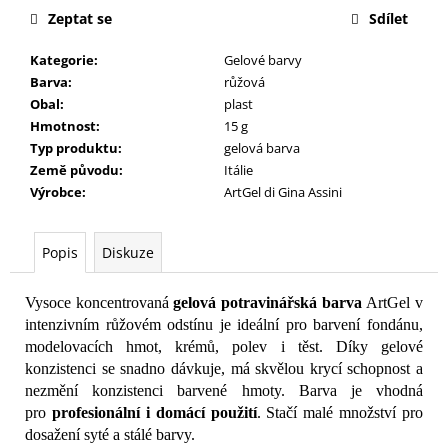
č
cena:
Zeptat se
Sdílet
u
j
Kategorie
:
Gelové barvy
e
Barva
:
růžová
m
Obal
:
plast
e
Hmotnost
:
15 g
Typ produktu
:
gelová barva
Země původu
:
Itálie
Výrobce
:
ArtGel di Gina Assini
Popis
Diskuze
Vysoce koncentrovaná
gelová potravinářská barva
ArtGel v
intenzivním růžovém odstínu je ideální pro barvení fondánu,
modelovacích hmot, krémů, polev i těst. Díky gelové
konzistenci se snadno dávkuje, má skvělou krycí schopnost a
nezmění konzistenci barvené hmoty. Barva je vhodná
pro
profesionální i domácí použití
. Stačí malé množství pro
dosažení syté a stálé barvy.