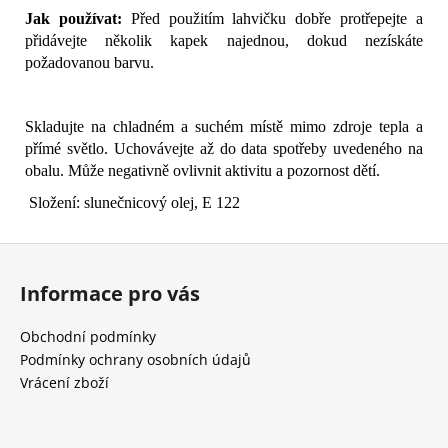
Jak používat:
Před použitím lahvičku dobře protřepejte a
přidávejte několik kapek najednou, dokud nezískáte
požadovanou barvu.
Skladujte na chladném a suchém místě mimo zdroje tepla a
přímé světlo. Uchovávejte až do data spotřeby uvedeného na
obalu. Může negativně ovlivnit aktivitu a pozornost dětí.
Složení: slunečnicový olej, E 122
Z
á
Informace pro vás
p
a
Obchodní podmínky
t
Podmínky ochrany osobních údajů
í
Vrácení zboží