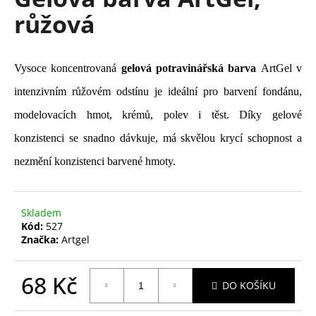
je
a
růžová
0,0
z
j
5
í
hvězdiček.
t
Vysoce koncentrovaná
gelová potravinářská barva
ArtGel v
?
intenzivním růžovém odstínu je ideální pro barvení fondánu,
modelovacích hmot, krémů, polev i těst. Díky gelové
konzistenci se snadno dávkuje, má skvělou krycí schopnost a
nezmění konzistenci barvené hmoty.
HLEDAT
Skladem
D
Kód:
527
o
Značka:
Artgel
p
o
68 Kč
r
DO KOŠÍKU
u
Měrná