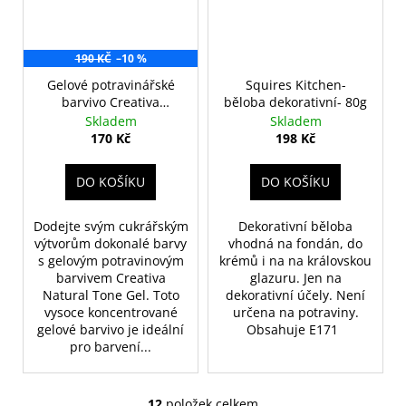
190 KČ
–10 %
Gelové potravinářské
Squires Kitchen-
barvivo Creativa
běloba dekorativní- 80g
Natural Tone Gel
Skladem
Skladem
170 Kč
198 Kč
DO KOŠÍKU
DO KOŠÍKU
Dodejte svým cukrářským
Dekorativní běloba
výtvorům dokonalé barvy
vhodná na fondán, do
s gelovým potravinovým
krémů i na na královskou
barvivem Creativa
glazuru. Jen na
Natural Tone Gel. Toto
dekorativní účely. Není
vysoce koncentrované
určena na potraviny.
gelové barvivo je ideální
Obsahuje E171
pro barvení...
12
položek celkem