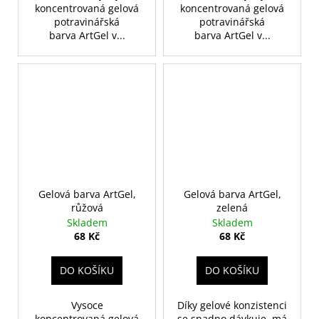
koncentrovaná gelová
koncentrovaná gelová
potravinářská
potravinářská
barva ArtGel v...
barva ArtGel v...
Gelová barva ArtGel,
Gelová barva ArtGel,
růžová
zelená
Skladem
Skladem
68 Kč
68 Kč
DO KOŠÍKU
DO KOŠÍKU
Vysoce
Díky gelové konzistenci
koncentrovaná gelová
se snadno dávkuje, má