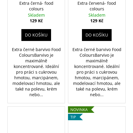
Extra černá- food
Extra červená- food
colours
colours
Skladem
Skladem
129 Kč
129 Kč
DO KOŠÍKU
DO KOŠÍKU
Extra černé barvivo Food
Extra černé barvivo Food
ColoursBarvivo je
ColoursBarvivo je
maximálně
maximálně
koncentrované. Ideální
koncentrované. Ideální
pro práci s cukrovou
pro práci s cukrovou
hmotou, marcipánem,
hmotou, marcipánem,
modelovací hmotou, ale
modelovací hmotou, ale
také na polevu, krém
také na polevu, krém
nebo...
nebo...
NOVINKA
TIP