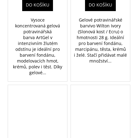
DO KOŠÍKU
DO KOŠÍKU
Vysoce
Gelové potravinářské
koncentrovaná gelová
barvivo Wilton Ivory
potravinářská
(Slonová kost / Ecru) o
barva ArtGel v
hmotnosti 28 g. Ideální
intenzivním žlutém
pro barvení fondánu,
odstínu je ideální pro
marcipánu, těsta, krémů
barvení fondánu,
i želé. Stačí přidávat malé
modelovacích hmot,
množství...
krémů, polev i těst. Díky
gelové...