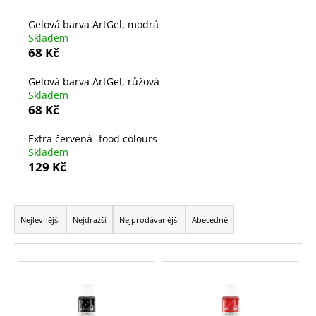
a
Gelová barva ArtGel, modrá
j
Skladem
í
68 Kč
t
Gelová barva ArtGel, růžová
?
Skladem
68 Kč
Extra červená- food colours
Skladem
HLEDAT
129 Kč
Ř
a
Nejlevnější
Nejdražší
Nejprodávanější
Abecedně
D
z
o
p
e
V
o
n
ý
r
í
p
u
p