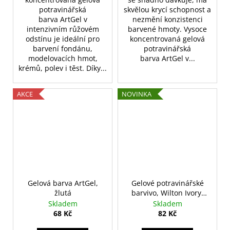
potravinářská
skvělou krycí schopnost a
barva ArtGel v
nezmění konzistenci
intenzivním růžovém
barvené hmoty. Vysoce
odstínu je ideální pro
koncentrovaná gelová
barvení fondánu,
potravinářská
modelovacích hmot,
barva ArtGel v...
krémů, polev i těst. Díky...
AKCE
NOVINKA
Gelová barva ArtGel,
Gelové potravinářské
žlutá
barvivo, Wilton Ivory,
slonová kost
Skladem
Skladem
68 Kč
82 Kč