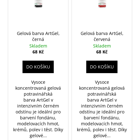
č
i
r
u
s
o
j
p
e
d
r
m
u
o
Gelová barva ArtGel,
Gelová barva ArtGel,
e
k
černá
červená
d
t
Skladem
Skladem
u
68 Kč
68 Kč
ů
k
t
DO KOŠÍKU
DO KOŠÍKU
ů
Vysoce
Vysoce
koncentrovaná gelová
koncentrovaná gelová
potravinářská
potravinářská
barva ArtGel v
barva ArtGel v
intenzivním černém
intenzivním černém
odstínu je ideální pro
odstínu je ideální pro
barvení fondánu,
barvení fondánu,
modelovacích hmot,
modelovacích hmot,
krémů, polev i těst. Díky
krémů, polev i těst. Díky
gelové...
gelové...