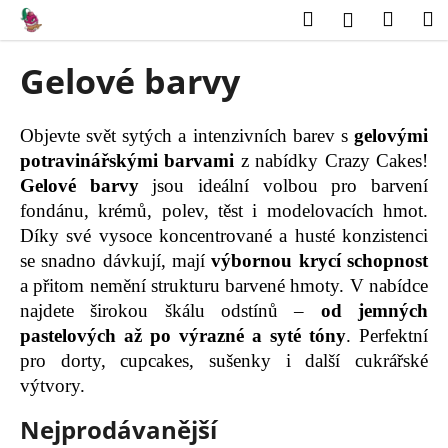
K
Přejít
Hledat
Náku
M
Přihlášení
na
o
obsah
Zpět
Zpět
košík
š
Gelové barvy
í
C
k
o
Objevte svět sytých a intenzivních barev s
gelovými
p
potravinářskými barvami
z nabídky Crazy Cakes!
o
Gelové barvy
jsou ideální volbou pro barvení
t
fondánu, krémů, polev, těst i modelovacích hmot.
ř
Díky své vysoce koncentrované a husté konzistenci
e
se snadno dávkují, mají
výbornou krycí schopnost
a přitom nemění strukturu barvené hmoty. V nabídce
b
najdete širokou škálu odstínů –
od jemných
u
pastelových až po výrazné a syté tóny
. Perfektní
j
pro dorty, cupcakes, sušenky i další cukrářské
e
výtvory.
t
e
Nejprodávanější
n